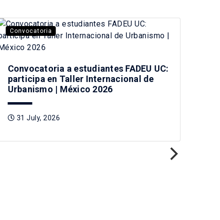
Convocatoria
La 
Convocatoria a estudiantes FADEU UC:
Vis
participa en Taller Internacional de
car
Urbanismo | México 2026
Chi
31 July, 2026
3