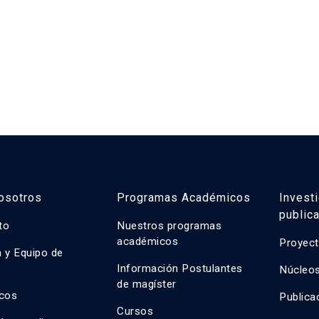
osotros
Programas Académicos
Invest
public
uto
Nuestros programas
académicos
Proyect
n y Equipo de
n
Información Postulantes
Núcleos
de magíster
cos
Publica
Cursos