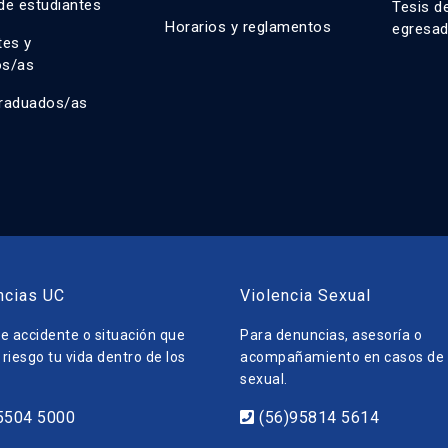
de estudiantes
Tesis d
Horarios y reglamentos
egresa
tes y
os/as
raduados/as
ncias UC
Violencia Sexual
e accidente o situación que
Para denuncias, asesoría o
riesgo tu vida dentro de los
acompañamiento en casos de v
sexual.
5504 5000
(56)95814 5614