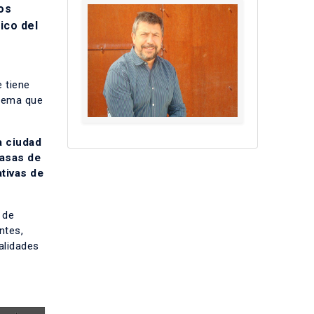
os
ico del
e tiene
blema que
a ciudad
tasas de
tivas de
 de
ntes,
alidades