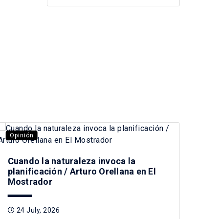
Opinión
Opi
Cuando la naturaleza invoca la
Pre
planificación / Arturo Orellana en El
Tag
Mostrador
2
24 July, 2026