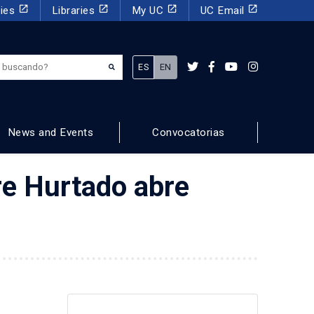
launch
launch
launch
launch
dies
Libraries
My UC
UC Email
¿Qué estás buscando?
ES
EN
News and Events
Convocatorias
re Hurtado abre