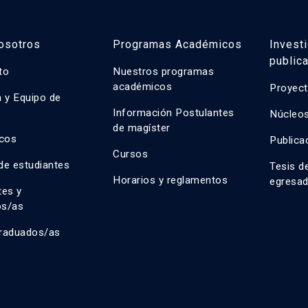
osotros
Programas Académicos
Invest
public
uto
Nuestros programas
académicos
Proyect
n y Equipo de
n
Información Postulantes
Núcleos
de magíster
cos
Publica
Cursos
de estudiantes
Tesis d
Horarios y reglamentos
egresa
tes y
os/as
raduados/as