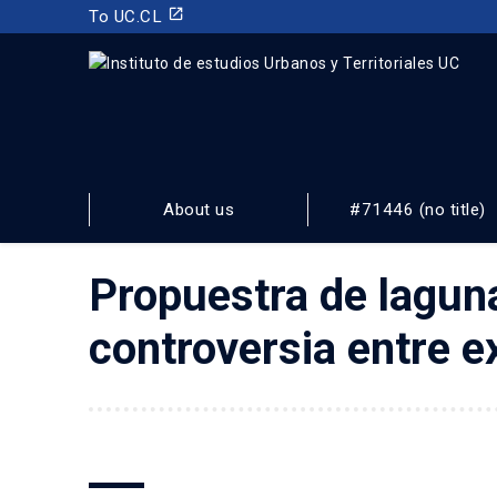
launch
To UC.CL
INSTITUTO DE ESTUDIOS URBANOS
Y TERRITORIALES
About us
#71446 (no title)
FACULTAD DE ARQUITECTURA, DISEÑO Y ESTUDIOS URBA
Propuestra de laguna
controversia entre e