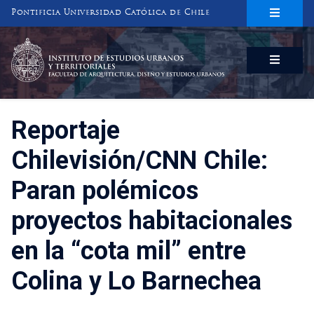
Pontificia Universidad Católica de Chile
INSTITUTO DE ESTUDIOS URBANOS
Y TERRITORIALES
FACULTAD DE ARQUITECTURA, DISEÑO Y ESTUDIOS URBANOS
Reportaje
Chilevisión/CNN Chile:
Paran polémicos
proyectos habitacionales
en la “cota mil” entre
Colina y Lo Barnechea