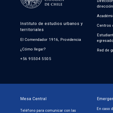
Direcció
direcció
Académi
Instituto de estudios urbanos y
Centros 
territoriales
Estudian
El Comendador 1916, Providencia
egresad
¿Cómo llegar?
Red de g
+56 95504 5505
Mesa Central
Emerge
En caso d
Teléfono para comunicar con las