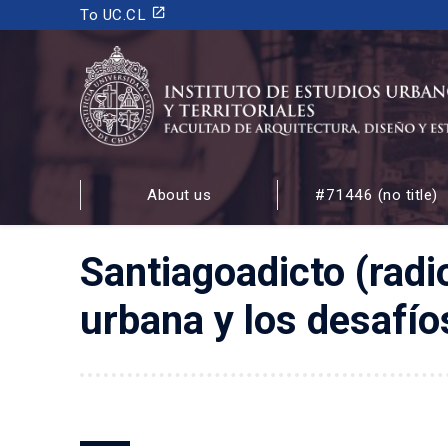
launch
To UC.CL
INSTITUTO DE ESTUDIOS URBANOS
Y TERRITORIALES
About us
#71446 (no title)
FACULTAD DE ARQUITECTURA, DISEÑO Y ESTUDIOS
Santiagoadicto (radi
urbana y los desafío