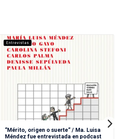
Entrevistas
Ent
“Mérito, origen o suerte” / Ma. Luisa
Pr
Méndez fue entrevistada en podcast
nue