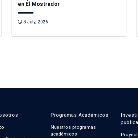
en El Mostrador
8 July, 2026
osotros
Programas Académicos
Invest
public
uto
Nuestros programas
académicos
Proyect