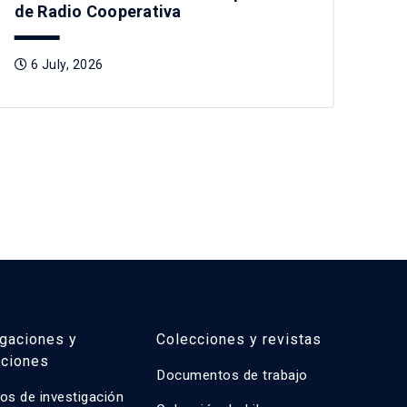
de Radio Cooperativa
a I
Rad
6 July, 2026
2
igaciones y
Colecciones y revistas
aciones
Documentos de trabajo
os de investigación