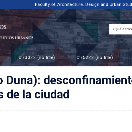
Faculty of Architecture, Design and Urban Stu
#73022 (no title)
#75222 (no title)
 URBANOS
o Duna): desconfinamiento
s de la ciudad