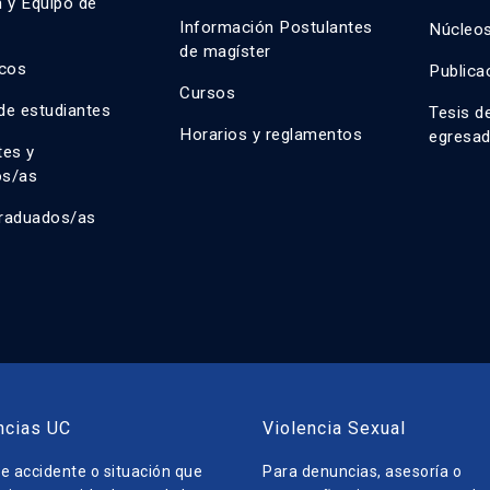
n y Equipo de
n
Información Postulantes
Núcleos
de magíster
cos
Publica
Cursos
de estudiantes
Tesis d
Horarios y reglamentos
egresa
tes y
os/as
raduados/as
ncias UC
Violencia Sexual
e accidente o situación que
Para denuncias, asesoría o