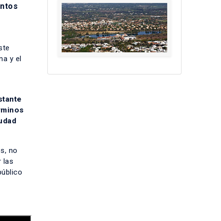
intos
ste
na y el
n
stante
érminos
iudad
s, no
 las
público