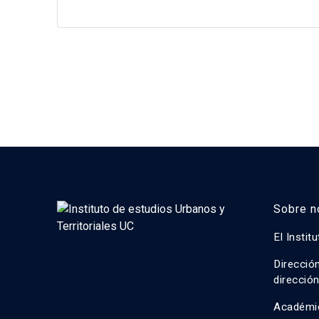
Sobre n
El Instit
Direcció
direcció
Académi