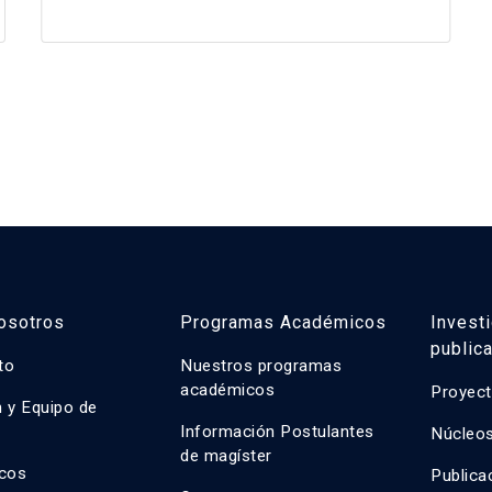
osotros
Programas Académicos
Invest
public
uto
Nuestros programas
académicos
Proyect
n y Equipo de
n
Información Postulantes
Núcleos
de magíster
cos
Publica