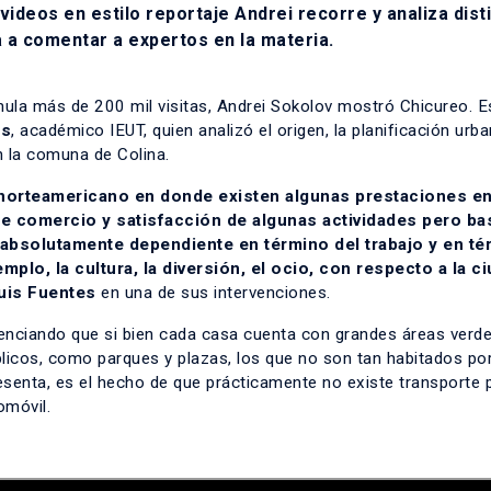
videos en estilo reportaje Andrei recorre y analiza dist
ta a comentar a expertos en la materia.
mula más de 200 mil visitas, Andrei Sokolov mostró Chicureo. E
es
, académico IEUT, quien analizó el origen, la planificación urba
en la comuna de Colina.
 norteamericano en donde existen algunas prestaciones e
e comercio y satisfacción de algunas actividades pero ba
e absolutamente dependiente en término del trabajo y en t
lo, la cultura, la diversión, el ocio, con respecto a la c
uis Fuentes
en una de sus intervenciones.
denciando que si bien cada casa cuenta con grandes áreas verde
licos, como parques y plazas, los que no son tan habitados por
esenta, es el hecho de que prácticamente no existe transporte 
omóvil.