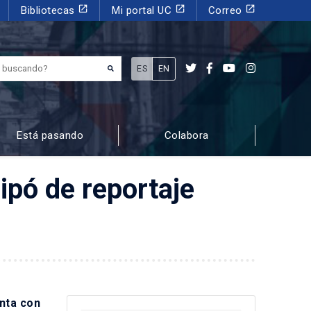
launch
launch
launch
Bibliotecas
Mi portal UC
Correo
¿Qué estás buscando?
ES
EN
Está pasando
Colabora
ipó de reportaje
enta con