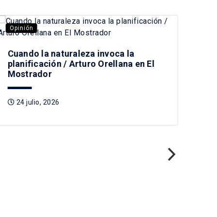
Opinión
Opi
Cuando la naturaleza invoca la
planificación / Arturo Orellana en El
Mostrador
24 julio, 2026
Pre
Tag
2