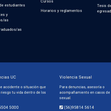
Cursos
de estudiantes
Tesis d
Horarios y reglamentos
egresa
tes y
os/as
raduados/as
ncias UC
Violencia Sexual
e accidente o situación que
Para denuncias, asesoría o
riesgo tu vida dentro de los
acompañamiento en casos de v
sexual.
5504 5000
(56)95814 5614