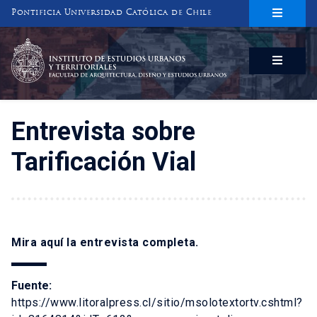
Pontificia Universidad Católica de Chile
INSTITUTO DE ESTUDIOS URBANOS
Y TERRITORIALES
FACULTAD DE ARQUITECTURA, DISEÑO Y ESTUDIOS URBANOS
Entrevista sobre
Tarificación Vial
Mira
aquí
la entrevista completa.
Fuente:
https://www.litoralpress.cl/sitio/msolotextortv.cshtml?