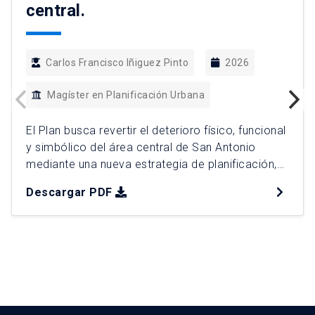
central.
Carlos Francisco Iñiguez Pinto
2026
Magíster en Planificación Urbana
El Plan busca revertir el deterioro físico, funcional
y simbólico del área central de San Antonio
mediante una nueva estrategia de planificación,
en el contexto de la llegada del Puerto Exterior a
Descargar PDF
la ciudad. La propuesta plantea superar la
regulación pasiva tradicional para avanzar hacia
un modelo de gestión urbana activa, donde la
regeneración del […]