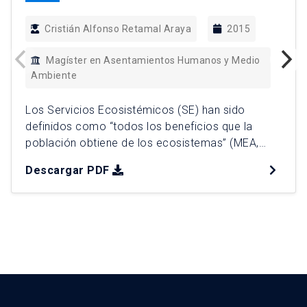
Cristián Alfonso Retamal Araya
2015
Magíster en Asentamientos Humanos y Medio
Ambiente
Los Servicios Ecosistémicos (SE) han sido
definidos como “todos los beneficios que la
población obtiene de los ecosistemas” (MEA,
2005). A nivel de ciudades, donde se concentra la
Descargar PDF
mayor parte de la población humana, las áreas
verdes urbanas proveen SE esenciales
convirtiéndose en elementos fundamentales para
mejorar la calidad de vida urbana (Reyes &
Figueroa, […]