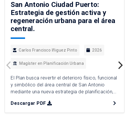
San Antonio Ciudad Puerto:
Estrategia de gestión activa y
regeneración urbana para el área
central.
Carlos Francisco Iñiguez Pinto
2026
Magíster en Planificación Urbana
El Plan busca revertir el deterioro físico, funcional
y simbólico del área central de San Antonio
mediante una nueva estrategia de planificación,
en el contexto de la llegada del Puerto Exterior a
Descargar PDF
la ciudad. La propuesta plantea superar la
regulación pasiva tradicional para avanzar hacia
un modelo de gestión urbana activa, donde la
regeneración del […]