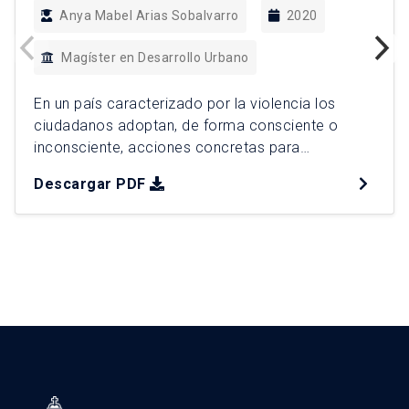
Anya Mabel Arias Sobalvarro
2020
Magíster en Desarrollo Urbano
En un país caracterizado por la violencia los
ciudadanos adoptan, de forma consciente o
inconsciente, acciones concretas para
contrarrestar la inseguridad experimentada. La
Descargar PDF
presente investigación se ha realizado con el
objetivo de identificar cuáles son las prácticas
seguritarias que los individuos de una de las
ciudades más violentas de Latinoamérica han
puesto en marcha, y […]