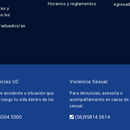
Horarios y reglamentos
egresa
tes y
os/as
raduados/as
ncias UC
Violencia Sexual
e accidente o situación que
Para denuncias, asesoría o
riesgo tu vida dentro de los
acompañamiento en casos de v
sexual.
5504 5000
(56)95814 5614