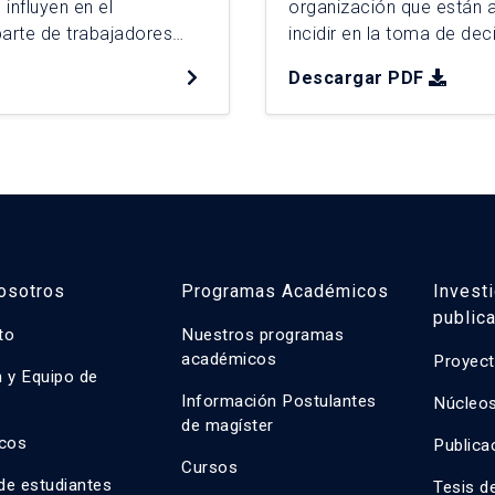
 influyen en el
organización que están 
arte de trabajadores
incidir en la toma de deci
; producto de las
caso de tres redes ciuda
Descargar PDF
Para ello, se
Territorios Ciudadanos. 
 para determinar las […]
ciudadanas en el […]
osotros
Programas Académicos
Invest
public
uto
Nuestros programas
académicos
Proyect
n y Equipo de
n
Información Postulantes
Núcleos
de magíster
cos
Publica
Cursos
de estudiantes
Tesis d