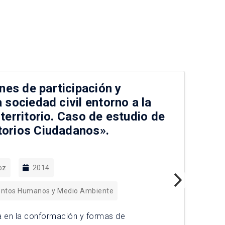
es de participación y
Gi
a sociedad civil entorno a la
ve
 territorio. Caso de estudio de
ár
torios Ciudadanos».
20
oz
2014
entos Humanos y Medio Ambiente
a en la conformación y formas de
Gig