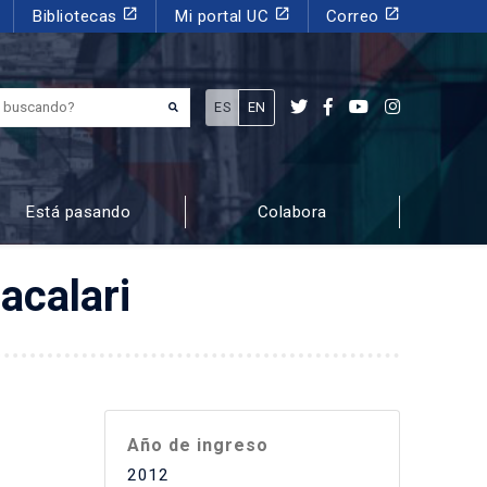
launch
launch
launch
Bibliotecas
Mi portal UC
Correo
¿Qué estás buscando?
ES
EN
Está pasando
Colabora
acalari
Año de ingreso
2012