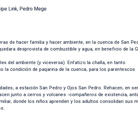
lipe Link, Pedro Mege
eras de hacer familia y hacer ambiente, en la cuenca de San Pe
 quedara desprovista de combustible y agua, en beneficio de la 
s del ambiente (y viceversa). Enfatizo la challa, en tanto
o la condición de paqarina de la cuenca, para los parentescos
udades, a estación San Pedro y Ojos San Pedro. Rehacen, en se
yacen junto a cerros y volcanes -compañeros de existencia, ant
miliar, donde los niños aprenden y los adultos consolidan sus 
s.