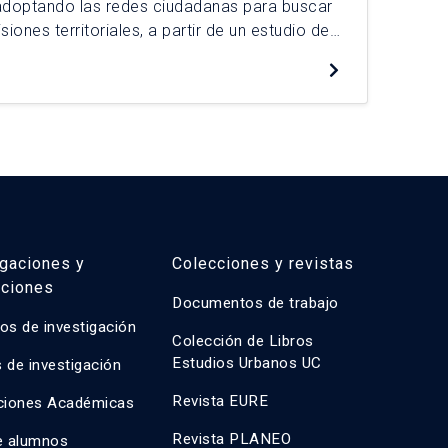
adoptando las redes ciudadanas para buscar
mor
siones territoriales, a partir de un estudio de
alt
danas pertenecientes a la red nacional de
San
De
Se aborda el estudio situando a las redes
son
cer
igaciones y
Colecciones y revistas
aciones
Documentos de trabajo
os de investigación
Colección de Libros
Estudios Urbanos UC
 de investigación
Revista EURE
ciones Académicas
Revista PLANEO
e alumnos