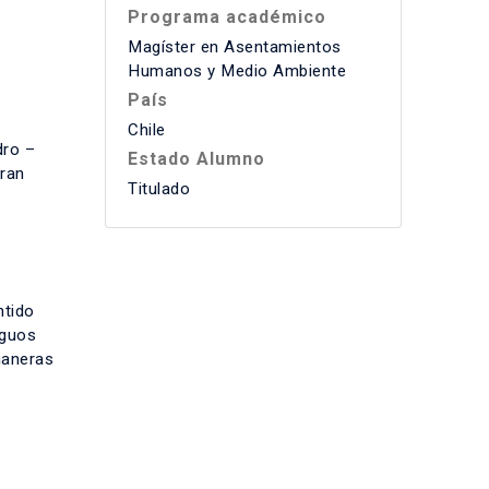
Programa académico
Magíster en Asentamientos
Humanos y Medio Ambiente
País
Chile
dro –
Estado Alumno
Gran
Titulado
ntido
iguos
maneras