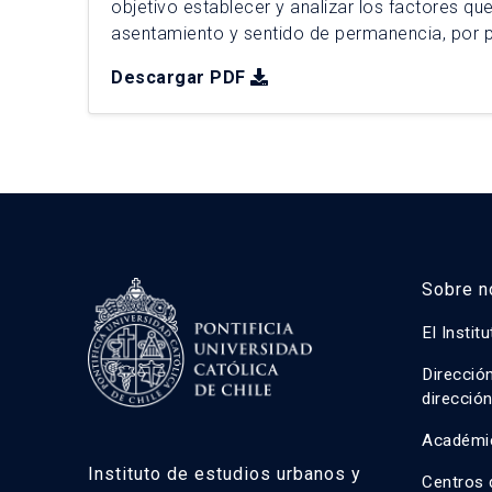
objetivo establecer y analizar los factores que
asentamiento y sentido de permanencia, por p
foráneos, de la conurbación Rancagua-Machalí
Descargar PDF
faenas mineras de Codelco El Teniente (DET). 
establecieron distintos indicadores y variables
Sobre n
El Instit
Direcció
direcció
Académi
Instituto de estudios urbanos y
Centros 