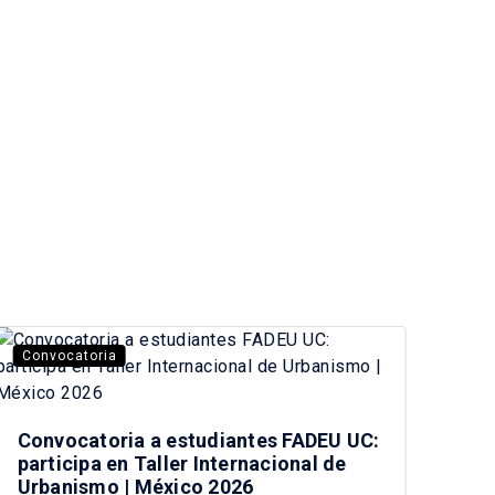
Convocatoria
La 
Convocatoria a estudiantes FADEU UC:
Vis
participa en Taller Internacional de
car
Urbanismo | México 2026
Chi