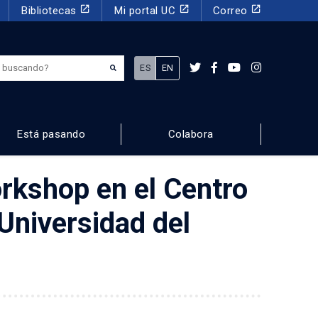
launch
launch
launch
Bibliotecas
Mi portal UC
Correo
¿Qué estás buscando?
ES
EN
Está pasando
Colabora
orkshop en el Centro
 Universidad del