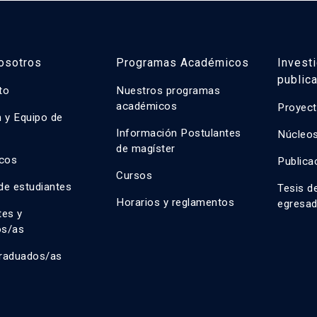
osotros
Programas Académicos
Invest
public
uto
Nuestros programas
académicos
Proyect
n y Equipo de
n
Información Postulantes
Núcleos
de magíster
cos
Publica
Cursos
de estudiantes
Tesis d
Horarios y reglamentos
egresa
tes y
os/as
raduados/as