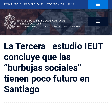
Pontificia Universidad Católica de Chile
INSTITUTO DE ESTUDIOS URBANOS
Y TERRITORIALES
FACULTAD DE ARQUITECTURA, DISEÑO Y ESTUDIOS URBANOS
La Tercera | estudio IEUT
concluye que las
“burbujas sociales”
tienen poco futuro en
Santiago