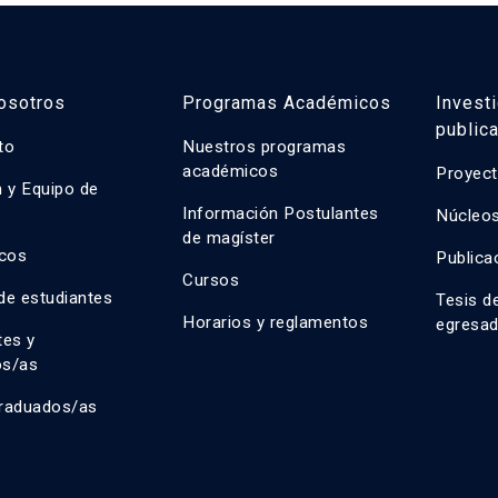
osotros
Programas Académicos
Invest
public
uto
Nuestros programas
académicos
Proyect
n y Equipo de
n
Información Postulantes
Núcleos
de magíster
cos
Publica
Cursos
de estudiantes
Tesis d
Horarios y reglamentos
egresa
tes y
os/as
raduados/as