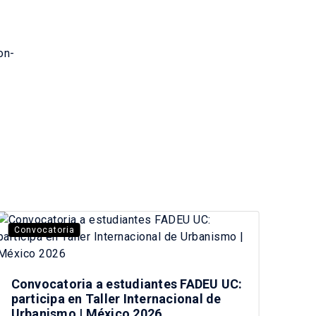
on-
Convocatoria
La 
Convocatoria a estudiantes FADEU UC:
Vis
participa en Taller Internacional de
car
Urbanismo | México 2026
Chi