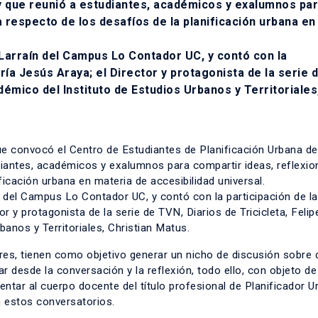
y que reunió a estudiantes, académicos y exalumnos pa
a respecto de los desafíos de la planificación urbana en
 Larraín del Campus Lo Contador UC, y contó con la
ría Jesús Araya; el Director y protagonista de la serie 
adémico del Instituto de Estudios Urbanos y Territoriales
que convocó el Centro de Estudiantes de Planificación Urbana de
diantes, académicos y exalumnos para compartir ideas, reflexio
ficación urbana en materia de accesibilidad universal.
ín del Campus Lo Contador UC, y contó con la participación de la
r y protagonista de la serie de TVN, Diarios de Tricicleta, Felip
banos y Territoriales, Christian Matus.
res, tienen como objetivo generar un nicho de discusión sobre 
r desde la conversación y la reflexión, todo ello, con objeto de
entar al cuerpo docente del título profesional de Planificador 
n estos conversatorios.