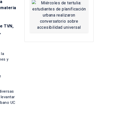
ra
 materia
de TVN,
,
 la
nes y
e
diversas
 levantar
Urbano UC