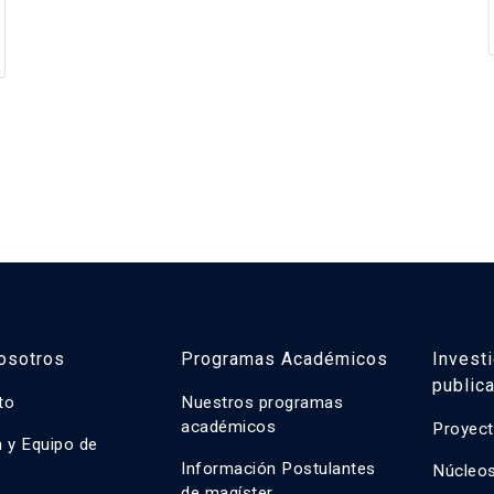
osotros
Programas Académicos
Invest
public
uto
Nuestros programas
académicos
Proyect
n y Equipo de
n
Información Postulantes
Núcleos
de magíster