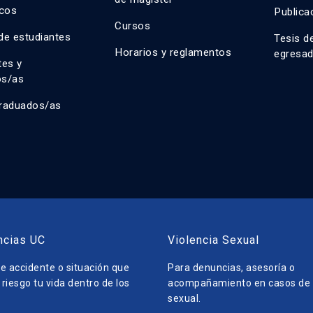
cos
Publica
Cursos
de estudiantes
Tesis d
Horarios y reglamentos
egresa
tes y
os/as
raduados/as
ncias UC
Violencia Sexual
e accidente o situación que
Para denuncias, asesoría o
riesgo tu vida dentro de los
acompañamiento en casos de v
sexual.