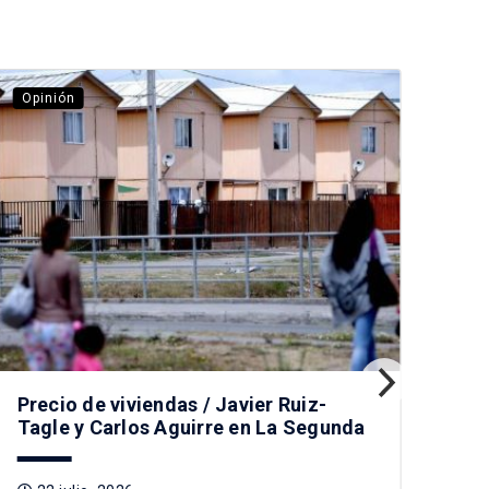
Opinión
Opi
Des
no 
1
Precio de viviendas / Javier Ruiz-
Tagle y Carlos Aguirre en La Segunda