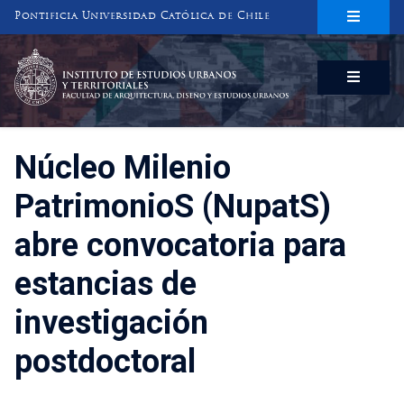
Pontificia Universidad Católica de Chile
INSTITUTO DE ESTUDIOS URBANOS
Y TERRITORIALES
FACULTAD DE ARQUITECTURA, DISEÑO Y ESTUDIOS URBANOS
Núcleo Milenio
PatrimonioS (NupatS)
abre convocatoria para
estancias de
investigación
postdoctoral