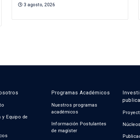
3 agosto, 2026
osotros
Programas Académicos
Invest
public
uto
Nuestros programas
académicos
Proyect
n y Equipo de
n
Información Postulantes
Núcleos
de magíster
cos
Publica