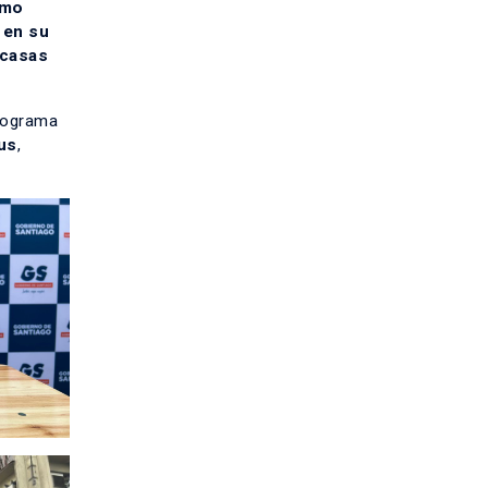
mo
 en su
 casas
programa
us
,