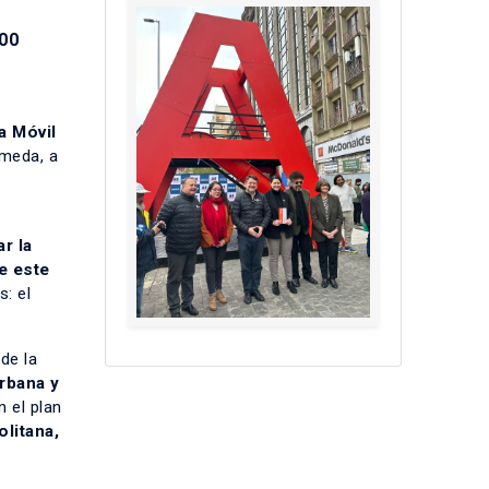
000
a Móvil
ameda, a
r la
e este
: el
 de la
rbana y
 el plan
litana,