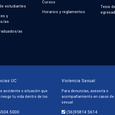
Cursos
de estudiantes
Tesis d
Horarios y reglamentos
egresa
tes y
os/as
raduados/as
ncias UC
Violencia Sexual
e accidente o situación que
Para denuncias, asesoría o
riesgo tu vida dentro de los
acompañamiento en casos de v
sexual.
5504 5000
(56)95814 5614