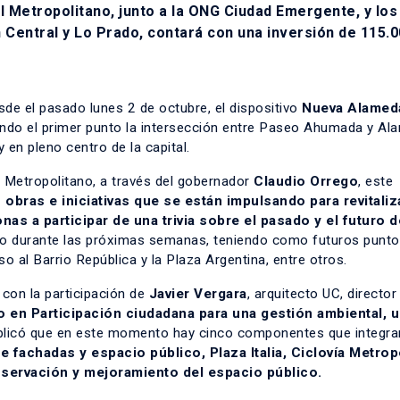
l Metropolitano, junto a la ONG Ciudad Emergente, y los
 Central y Lo Prado, contará con una inversión de 115.
esde el pasado lunes 2 de octubre, el dispositivo
Nueva Alamed
iendo el primer punto la intersección entre Paseo Ahumada y Al
 en pleno centro de la capital.
 Metropolitano, a través del gobernador
Claudio Orrego
, este
 obras e iniciativas que se están impulsando para revitaliza
as a participar de una trivia sobre el pasado y el futuro d
iago durante las próximas semanas, teniendo como futuros puntos
eso al Barrio República y la Plaza Argentina, entre otros.
 con la participación de
Javier Vergara
, arquitecto UC, director
 en Participación ciudadana para una gestión ambiental, u
explicó que en este momento hay cinco componentes que integran
fachadas y espacio público, Plaza Italia, Ciclovía Metropo
nservación y mejoramiento del espacio público.