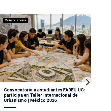
Convocatoria
La 
Convocatoria a estudiantes FADEU UC:
Vis
participa en Taller Internacional de
car
Urbanismo | México 2026
Chi