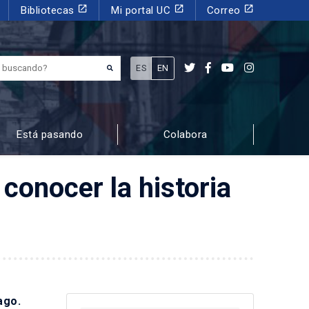
launch
launch
launch
Bibliotecas
Mi portal UC
Correo
¿Qué estás buscando?
ES
EN
Está pasando
Colabora
 conocer la historia
ago.