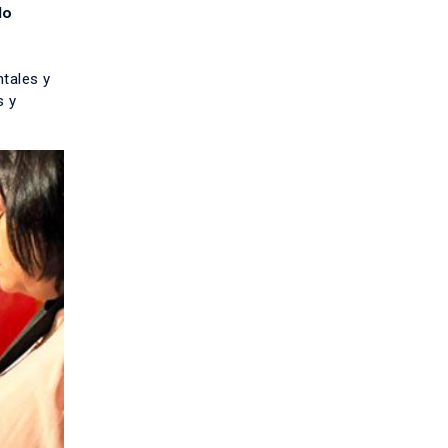
do
ntales y
s y