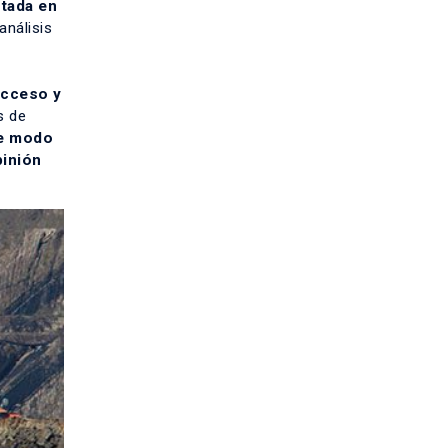
ntada en
análisis
acceso y
s de
de modo
inión