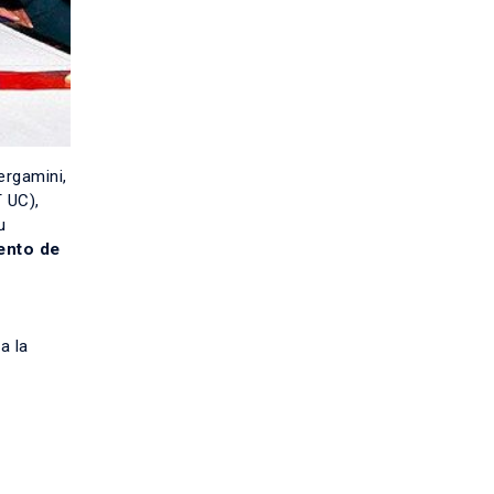
ergamini
,
T UC)
,
u
iento de
a la