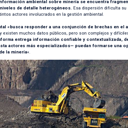
 información ambiental sobre minería se encuentra fragme
 niveles de detalle heterogéneos.
Esa dispersión dificulta su 
tintos actores involucrados en la gestión ambiental.
tal «busca responder a una conjunción de brechas en el 
 existen muchos datos públicos, pero son complejos y difícile
aforma entrega información confiable y contextualizada, 
sta actores más especializados— puedan formarse una op
de la minería
«.