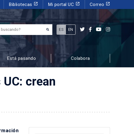
launch
launch
launch
Bibliotecas
Mi portal UC
Correo
¿Qué estás buscando?
ES
EN
Está pasando
Colabora
 UC: crean
ormación