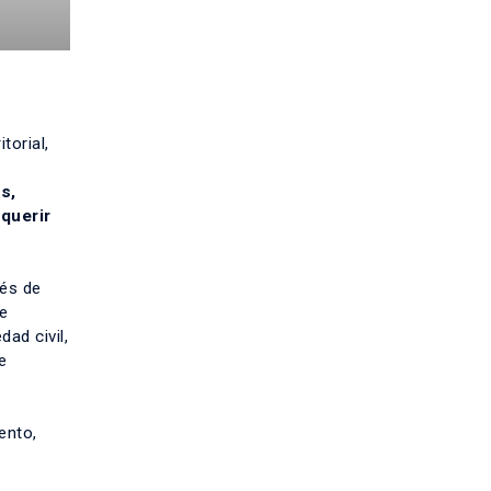
torial,
s,
querir
vés de
te
ad civil,
e
ento,