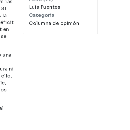
ilias
Luis Fuentes
 81
Categoría
 la
éficit
Columna de opinión
t en
 se
y una
ura ni
ello,
le,
los
el