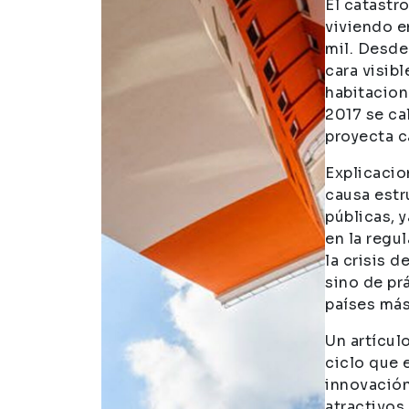
El catastr
viviendo e
mil. Desde
cara visib
habitaciona
2017 se ca
proyecta c
Explicacio
causa estr
públicas, 
en la regul
la crisis d
sino de pr
países más
Un artícul
ciclo que 
innovación
atractivos