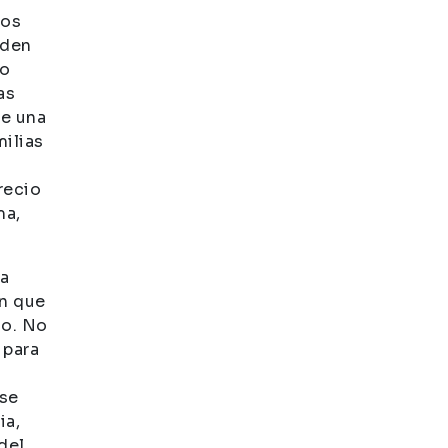
los
eden
ro
as
ue una
milias
recio
ma,
ta
en que
do. No
 para
 se
ia,
del