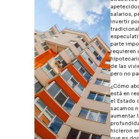
apetecidos
salarios, 
invertir p
tradiciona
especulati
parte impo
requieren 
hipotecari
de las viv
pero no pa
¿Cómo abo
está en res
el Estado 
sacamos na
aumentar l
profundida
hicieron en
que es don