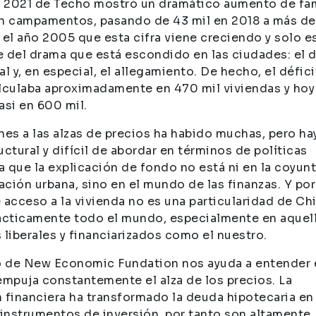
o 2021 de Techo mostró un dramático aumento de fam
n campamentos, pasando de 43 mil en 2018 a más de
 el año 2005 que esta cifra viene creciendo y solo es
le del drama que está escondido en las ciudades: el d
l y, en especial, el allegamiento. De hecho, el défici
lculaba aproximadamente en 470 mil viviendas y hoy
asi en 600 mil.
nes a las alzas de precios ha habido muchas, pero ha
uctural y difícil de abordar en términos de políticas
ya que la explicación de fondo no está ni en la coyunt
ación urbana, sino en el mundo de las finanzas. Y por 
e acceso a la vivienda no es una particularidad de Chi
ácticamente todo el mundo, especialmente en aquel
 liberales y financiarizados como el nuestro.
o de New Economic Fundation nos ayuda a entender 
empuja constantemente el alza de los precios. La
 financiera ha transformado la deuda hipotecaria en
 instrumentos de inversión, por tanto son altamente