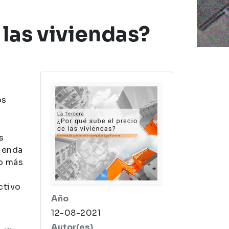
ndas?
 las viviendas?
os
s
vienda
o más
ctivo
Año
12-08-2021
Autor(es)