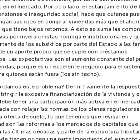
 en el mercado. Por otro lado, el estancamiento de 
pensiones e inseguridad social, hace que quienes pu
ongan sus ojos en comprar viviendas más que el ahor
l que tiene bajos retornos. A esto se suma las compr
vas por inversionistas hormiga e institucionales y q
rtante de los subsidios por parte del Estado a las fa
de un aporte propio que se suple con préstamos
os. Las expectativas son el aumento constante del p
iendas, porque es un excelente negocio para el siste
ra quienes están fuera (los sin techo).
rdamos este problema? Definitivamente la respues
tringir la excesiva financiarización de la vivienda y 
debe tener una participación más activa en el merca
da con relajar las normas de los planes reguladores
a oferta de suelo, lo que tenemos que revisar en
d son las reformas a los mercados de capitales que
 las últimas décadas y parte de la estructura tributar
de tienen origen una parte importante del aumento 