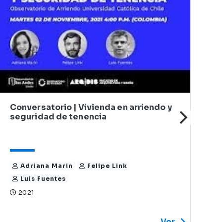
Conversatorio | Vivienda en arriendo y
seguridad de tenencia
E
n
l
Adriana Marin
Felipe Link
Luis Fuentes
2021
Ver