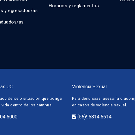
Horarios y reglamentos
es y egresados/as
aduados/as
ias UC
Violencia Sexual
accidente o situación que ponga
Para denuncias, asesoría o aco
u vida dentro de los campus.
en casos de violencia sexual.
504 5000
(56)95814 5614