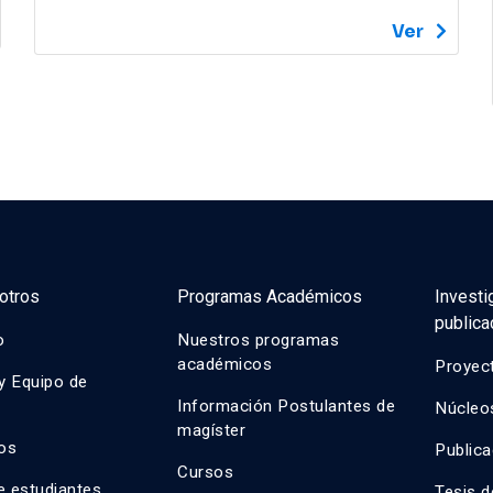
Ver
otros
Programas Académicos
Investi
publica
o
Nuestros programas
académicos
Proyect
y Equipo de
Información Postulantes de
Núcleos
magíster
os
Public
Cursos
e estudiantes
Tesis 