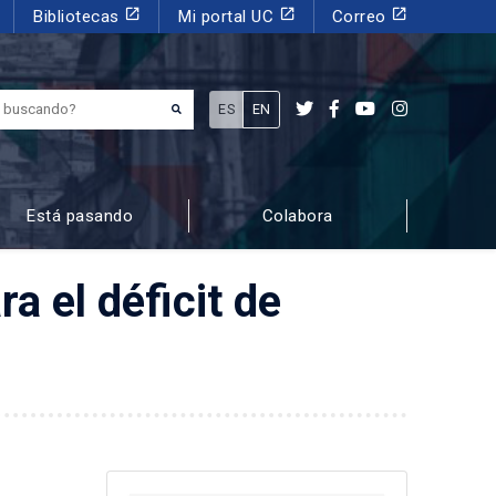
launch
launch
launch
Bibliotecas
Mi portal UC
Correo
¿Qué estás buscando?
ES
EN
Está pasando
Colabora
a el déficit de