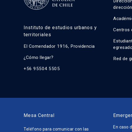
Direcció
direcció
Académi
Instituto de estudios urbanos y
Centros 
territoriales
Estudian
El Comendador 1916, Providencia
egresad
¿Cómo llegar?
Red de g
+56 95504 5505
Mesa Central
Emerge
En caso d
Teléfono para comunicar con las