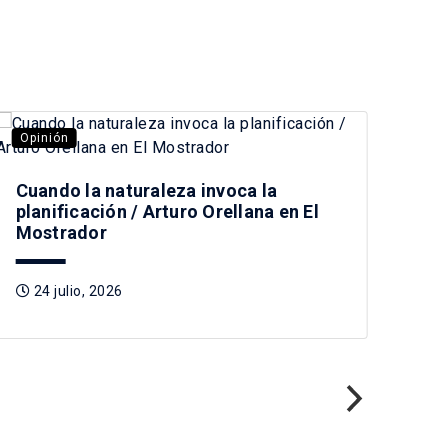
Opinión
Opi
Cuando la naturaleza invoca la
planificación / Arturo Orellana en El
Mostrador
24 julio, 2026
Pre
Tag