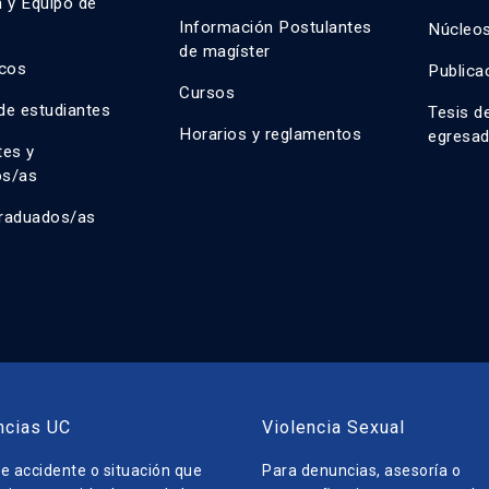
n y Equipo de
n
Información Postulantes
Núcleos
de magíster
cos
Publica
Cursos
de estudiantes
Tesis d
Horarios y reglamentos
egresa
tes y
os/as
raduados/as
ncias UC
Violencia Sexual
e accidente o situación que
Para denuncias, asesoría o