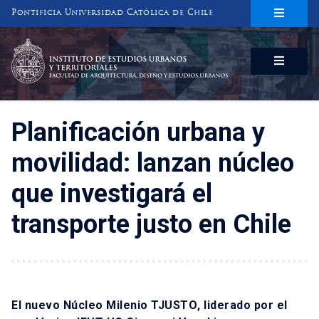
Pontificia Universidad Católica de Chile
INSTITUTO DE ESTUDIOS URBANOS
Y TERRITORIALES
FACULTAD DE ARQUITECTURA, DISEÑO Y ESTUDIOS URBANOS
Planificación urbana y
movilidad: lanzan núcleo
que investigará el
transporte justo en Chile
El nuevo
Núcleo Milenio TJUSTO
, liderado por el