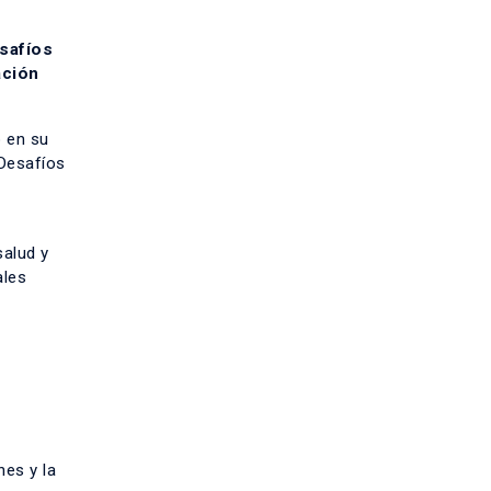
safíos
ción
o en su
Desafíos
salud y
ales
nes y la