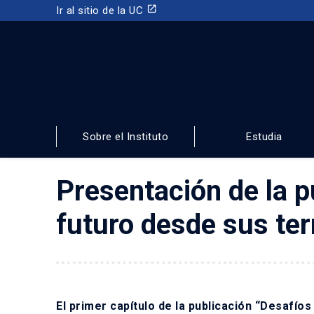
launch
Ir al sitio de la UC
INSTITUTO DE ESTUDIOS URBANOS
Y TERRITORIALES
Sobre el Instituto
Estudia
FACULTAD DE ARQUITECTURA, DISEÑO Y ESTUDIOS URBA
Presentación de la p
futuro desde sus terr
El primer capítulo de la publicación “Desafíos