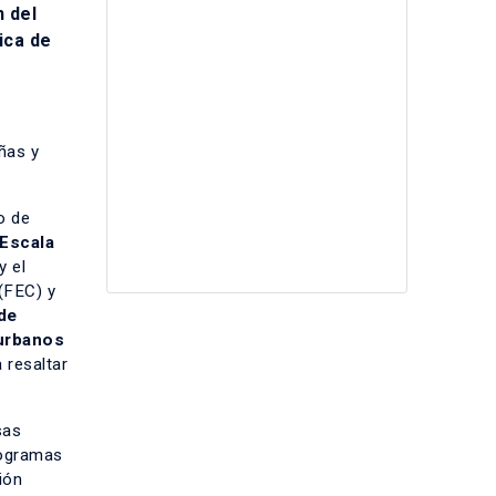
n del
ica de
iñas y
o de
Escala
y el
(FEC) y
de
 urbanos
 resaltar
sas
rogramas
ión