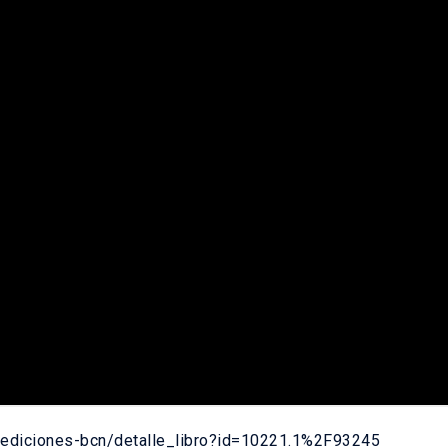
s/ediciones-bcn/detalle_libro?id=10221.1%2F93245