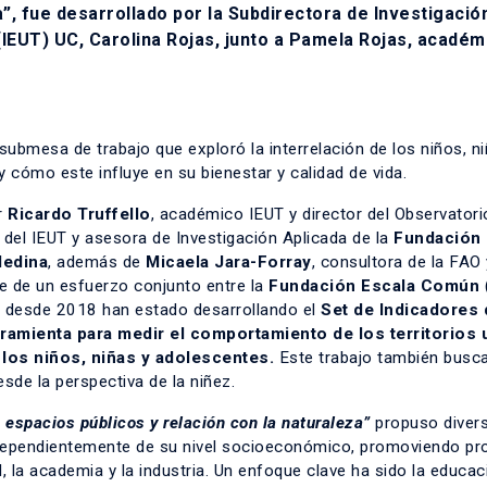
a”, fue desarrollado por la Subdirectora de Investigació
 (IEUT) UC, Carolina Rojas, junto a Pamela Rojas, académ
 submesa de trabajo que exploró la interrelación de los niños, n
 cómo este influye en su bienestar y calidad de vida.
r
Ricardo Truffello
, académico IEUT y director del Observatori
del IEUT y asesora de Investigación Aplicada de la
Fundación 
Medina
, además de
Micaela Jara-Forray
, consultora de la FAO 
e de un esfuerzo conjunto entre la
Fundación Escala Común
s desde 2018 han estado desarrollando el
Set de Indicadores 
ramienta para medir el comportamiento de los territorios
 los niños, niñas y adolescentes.
Este trabajo también busca
esde la perspectiva de la niñez.
espacios públicos y relación con la naturaleza”
propuso diver
ndependientemente de su nivel socioeconómico, promoviendo p
, la academia y la industria. Un enfoque clave ha sido la educac