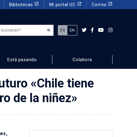
launch
launch
launch
Bibliotecas
Mi portal UC
Correo
¿Qué estás buscando?
ES
EN
Está pasando
Colabora
turo «Chile tiene
ro de la niñez»
des,