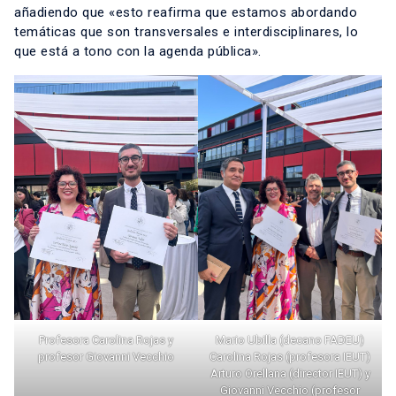
añadiendo que «esto reafirma que estamos abordando
temáticas que son transversales e interdisciplinares, lo
que está a tono con la agenda pública».
Profesora Carolina Rojas y
Mario Ubilla (decano FADEU)
profesor Giovanni Vecchio
Carolina Rojas (profesora IEUT)
Arturo Orellana (director IEUT) y
Giovanni Vecchio (profesor