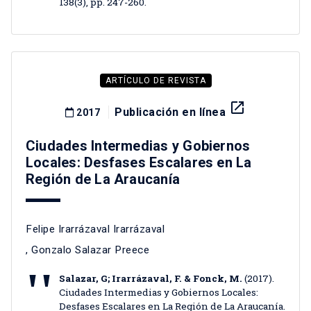
138(3), pp. 247-260.
ARTÍCULO DE REVISTA
launch
Publicación en línea
2017
Ciudades Intermedias y Gobiernos
Locales: Desfases Escalares en La
Región de La Araucanía
Felipe Irarrázaval Irarrázaval
,
Gonzalo Salazar Preece
Salazar, G; Irarrázaval, F. & Fonck, M.
(2017).
Ciudades Intermedias y Gobiernos Locales:
Desfases Escalares en La Región de La Araucanía.