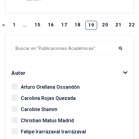
«
1
…
15
16
17
18
20
21
22
19
Autor
Arturo Orellana Ossandón
Carolina Rojas Quezada
Caroline Stamm
Christian Matus Madrid
Felipe Irarrázaval Irarrázaval