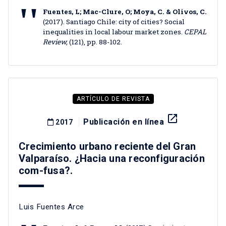
Fuentes, L; Mac-Clure, O; Moya, C. & Olivos, C.
(2017). Santiago Chile: city of cities? Social
inequalities in local labour market zones.
CEPAL
Review,
(121), pp. 88-102.
ARTÍCULO DE REVISTA
launch
Publicación en línea
2017
Crecimiento urbano reciente del Gran
Valparaíso. ¿Hacia una reconfiguración
com-fusa?.
Luis Fuentes Arce