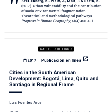
Krellenberg, K., Welz, J., Link, F. & Barth, K.
(2017). Urban vulnerability and the contribution
of socio-environmental fragmentation:
Theoretical and methodological pathways.
Progress in Human Geography
, 41(4):408-431.
CAPÍTULO DE LIBRO
launch
Publicación en línea
2017
Cities in the South American
Development: Bogotá, Lima, Quito and
Santiago in Regional Frame
Luis Fuentes Arce