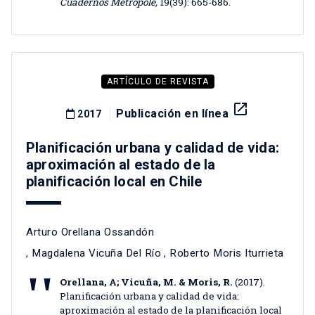
Cuadernos Metrópole,
19(39): 665-686.
ARTÍCULO DE REVISTA
launch
Publicación en línea
2017
Planificación urbana y calidad de vida:
aproximación al estado de la
planificación local en Chile
Arturo Orellana Ossandón
,
Magdalena Vicuña Del Río
,
Roberto Moris Iturrieta
Orellana, A; Vicuña, M. & Moris, R.
(2017).
Planificación urbana y calidad de vida:
aproximación al estado de la planificación local