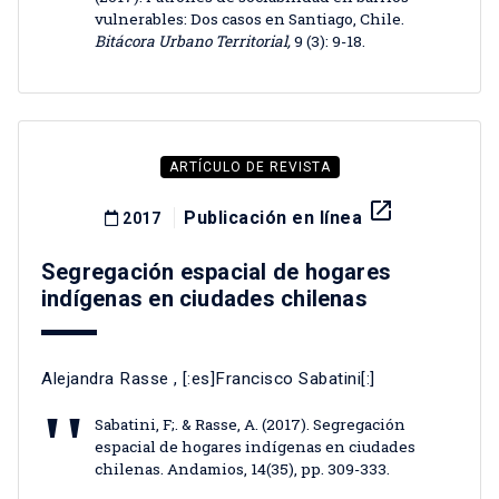
vulnerables: Dos casos en Santiago, Chile.
Bitácora Urbano Territorial,
9 (3): 9-18.
ARTÍCULO DE REVISTA
launch
Publicación en línea
2017
Segregación espacial de hogares
indígenas en ciudades chilenas
Alejandra Rasse
, [:es]Francisco Sabatini[:]
Sabatini, F;. & Rasse, A. (2017). Segregación
espacial de hogares indígenas en ciudades
chilenas. Andamios, 14(35), pp. 309-333.