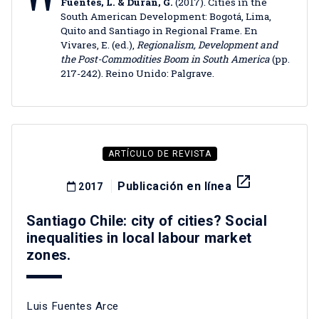
Fuentes, L. & Durán, G.
(2017). Cities in the
South American Development: Bogotá, Lima,
Quito and Santiago in Regional Frame. En
Vivares, E. (ed.),
Regionalism, Development and
the Post-Commodities Boom in South America
(pp.
217-242). Reino Unido: Palgrave.
ARTÍCULO DE REVISTA
launch
Publicación en línea
2017
Santiago Chile: city of cities? Social
inequalities in local labour market
zones.
Luis Fuentes Arce