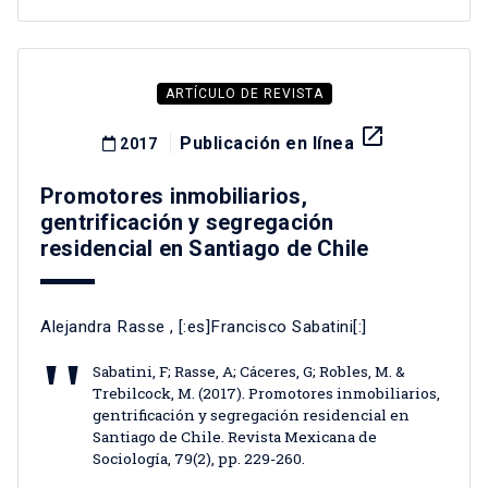
ARTÍCULO DE REVISTA
launch
Publicación en línea
2017
Promotores inmobiliarios,
gentrificación y segregación
residencial en Santiago de Chile
Alejandra Rasse
, [:es]Francisco Sabatini[:]
Sabatini, F; Rasse, A; Cáceres, G; Robles, M. &
Trebilcock, M. (2017). Promotores inmobiliarios,
gentrificación y segregación residencial en
Santiago de Chile. Revista Mexicana de
Sociología, 79(2), pp. 229-260.