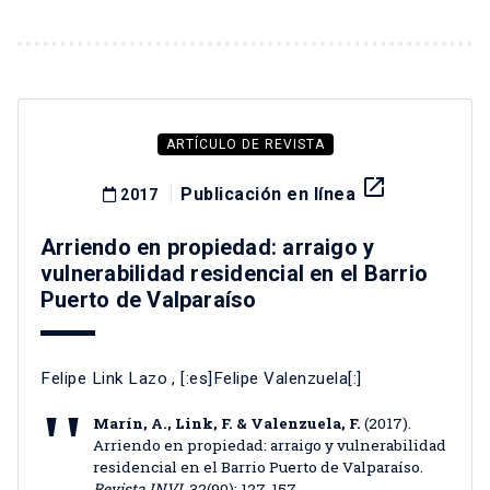
ARTÍCULO DE REVISTA
launch
Publicación en línea
2017
Arriendo en propiedad: arraigo y
vulnerabilidad residencial en el Barrio
Puerto de Valparaíso
Felipe Link Lazo
, [:es]Felipe Valenzuela[:]
Marín, A., Link, F. & Valenzuela, F.
(2017).
Arriendo en propiedad: arraigo y vulnerabilidad
residencial en el Barrio Puerto de Valparaíso.
Revista INVI
, 32(90): 127-157.