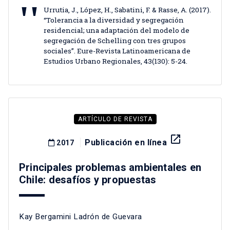
Urrutia, J., López, H., Sabatini, F. & Rasse, A. (2017).
“Tolerancia a la diversidad y segregación
residencial; una adaptación del modelo de
segregación de Schelling con tres grupos
sociales”. Eure-Revista Latinoamericana de
Estudios Urbano Regionales, 43(130): 5-24.
ARTÍCULO DE REVISTA
launch
Publicación en línea
2017
Principales problemas ambientales en
Chile: desafíos y propuestas
Kay Bergamini Ladrón de Guevara