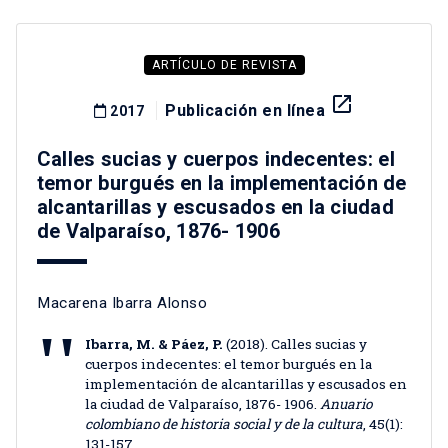
ARTÍCULO DE REVISTA
launch
Publicación en línea
2017
Calles sucias y cuerpos indecentes: el
temor burgués en la implementación de
alcantarillas y escusados en la ciudad
de Valparaíso, 1876- 1906
Macarena Ibarra Alonso
Ibarra, M. & Páez, P.
(2018). Calles sucias y
cuerpos indecentes: el temor burgués en la
implementación de alcantarillas y escusados en
la ciudad de Valparaíso, 1876- 1906.
Anuario
colombiano de historia social y de la cultura
, 45(1):
131-157.