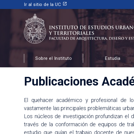
launch
Ir al sitio de la UC
INSTITUTO DE ESTUDIOS URBANOS
Y TERRITORIALES
Sobre el Instituto
Estudia
FACULTAD DE ARQUITECTURA, DISEÑO Y ESTUDIOS
Publicaciones Acad
El quehacer académico y profesional de los
vastamente las principales problemáticas urbanas
Los núcleos de investigación profundizan el d
través de la conformación de equipos de traba
estudio que guían el trabajo docente de nu