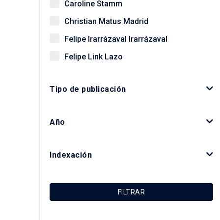
Caroline Stamm
Christian Matus Madrid
Felipe Irarrázaval Irarrázaval
Felipe Link Lazo
Giovanni Vecchio
Tipo de publicación
Gonzalo Salazar Preece
Javier Ruiz-Tagle Venero
Año
Kay Bergamini Ladrón de Guevara
Luis Fuentes Arce
Indexación
Macarena Ibarra Alonso
Magdalena Vicuña Del Río
FILTRAR
María Luisa Méndez Layera
Ricardo Truffello Robledo