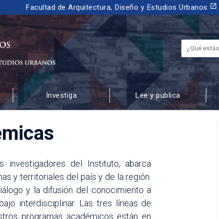
launch
Facultad de Arquitectura, Diseño y Estudios Urbanos
Investiga
Lee y publica
 URBANOS
émicas
 investigadores del Instituto, abarca
 y territoriales del país y de la región.
iálogo y la difusión del conocimiento a
jo interdisciplinar. Las tres líneas de
estros programas académicos están en