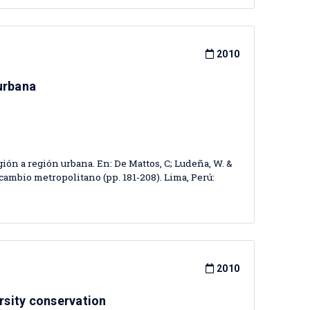
2010
 urbana
egión a región urbana. En: De Mattos, C; Ludeña, W. &
 cambio metropolitano (pp. 181-208). Lima, Perú:
2010
rsity conservation