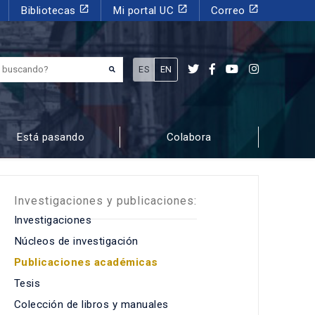
launch
launch
launch
Bibliotecas
Mi portal UC
Correo
¿Qué estás buscando?
ES
EN
Está pasando
Colabora
Investigaciones y publicaciones:
Investigaciones
Núcleos de investigación
Publicaciones académicas
Tesis
Colección de libros y manuales