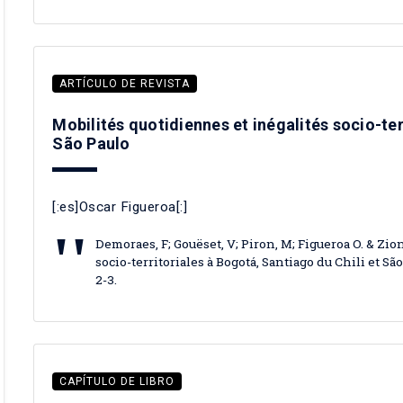
ARTÍCULO DE REVISTA
Mobilités quotidiennes et inégalités socio-ter
São Paulo
[:es]Oscar Figueroa[:]
Demoraes, F; Gouëset, V; Piron, M; Figueroa O. & Zion
socio-territoriales à Bogotá, Santiago du Chili et Sã
2-3.
CAPÍTULO DE LIBRO