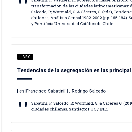
Sabatini, F; Vásquez, H; Robles, S. & Rasse, A. (2010)
transformación de las ciudades latinoamericanas: da
Salcedo, R; Wormald, G. & Cáceres, G. (eds), Tenden
chilenas; Análisis Censal 1982-2002 (pp. 165-184). S
y Pontificia Universidad Católica de Chile.
LIBRO
Tendencias de la segregación en las principa
[:es]Francisco Sabatini[:]
, Rodrigo Salcedo
Sabatini, F; Salcedo, R; Wormald, G. & Cáceres G. (2
ciudades chilenas. Santiago: PUC / INE.