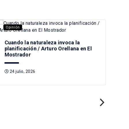
Opinión
Opi
Cuando la naturaleza invoca la
planificación / Arturo Orellana en El
Mostrador
24 julio, 2026
Pre
Tag