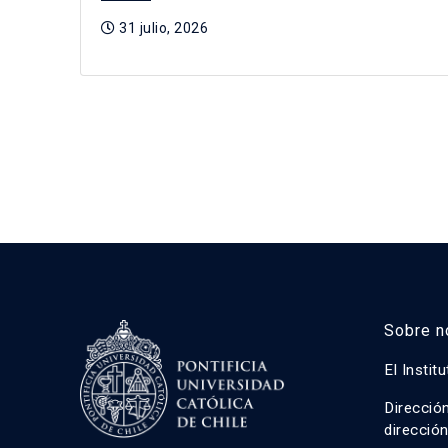
31 julio, 2026
Sobre n
El Instit
Direcció
direcció