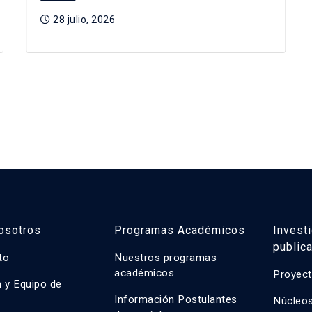
28 julio, 2026
osotros
Programas Académicos
Invest
public
uto
Nuestros programas
académicos
Proyect
n y Equipo de
n
Información Postulantes
Núcleos