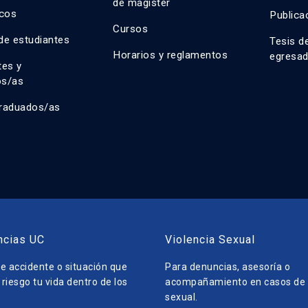
de magíster
cos
Publica
Cursos
de estudiantes
Tesis d
Horarios y reglamentos
egresa
tes y
os/as
raduados/as
ncias UC
Violencia Sexual
e accidente o situación que
Para denuncias, asesoría o
riesgo tu vida dentro de los
acompañamiento en casos de v
sexual.