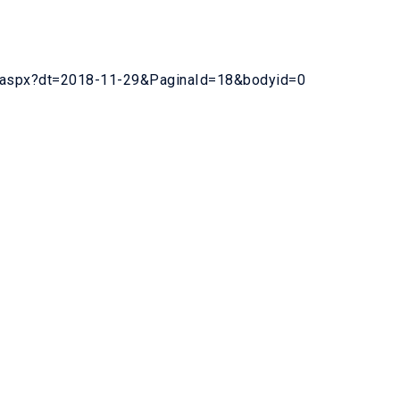
l.aspx?dt=2018-11-29&PaginaId=18&bodyid=0