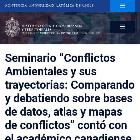
Pontificia Universidad Católica de Chile
INSTITUTO DE ESTUDIOS URBANOS
Y TERRITORIALES
FACULTAD DE ARQUITECTURA, DISEÑO Y ESTUDIOS URBANOS
Seminario “Conflictos
Ambientales y sus
trayectorias: Comparando
y debatiendo sobre bases
de datos, atlas y mapas
de conflictos” contó con
el académico canadiense,