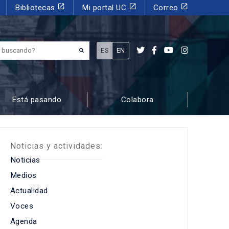
launch
launch
launch
Bibliotecas
Mi portal UC
Correo
¿Qué estás buscando?
ES
EN
Está pasando
Colabora
Noticias y actividades:
Noticias
Medios
Actualidad
Voces
Agenda