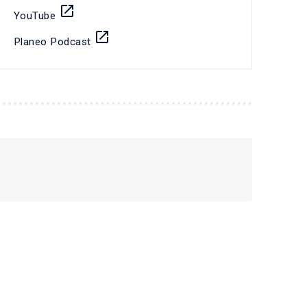
launch
YouTube
launch
Planeo Podcast