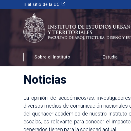
launch
Ir al sitio de la UC
INSTITUTO DE ESTUDIOS URBANOS
Y TERRITORIALES
Sobre el Instituto
Estudia
FACULTAD DE ARQUITECTURA, DISEÑO Y ESTUDIOS
Noticias
La opinión de académicos/as, investigadores
diversos medios de comunicación nacionales e 
del quehacer académico de nuestro Instituto en
escalas, es relevante para conocer el impacto
generados tienen para la sociedad actual.