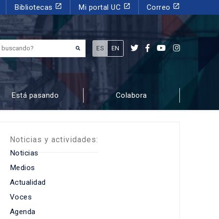
launch
launch
launch
Bibliotecas
Mi portal UC
Correo
¿Qué estás buscando?
ES
EN
Está pasando
Colabora
Noticias y actividades:
Noticias
Medios
Actualidad
Voces
Agenda