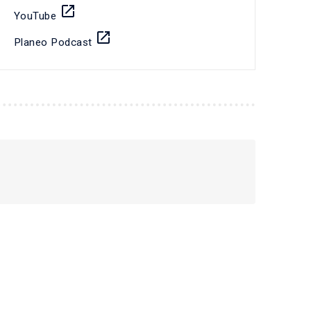
launch
YouTube
launch
Planeo Podcast