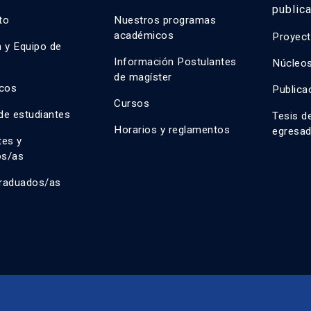
public
uto
Nuestros programas
académicos
Proyect
n y Equipo de
n
Información Postulantes
Núcleos
de magíster
cos
Publica
Cursos
de estudiantes
Tesis d
Horarios y reglamentos
egresa
tes y
os/as
raduados/as