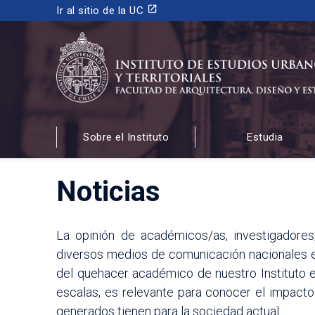
launch
Ir al sitio de la UC
INSTITUTO DE ESTUDIOS URBANOS
Y TERRITORIALES
Sobre el Instituto
Estudia
FACULTAD DE ARQUITECTURA, DISEÑO Y ESTUDIOS
Noticias
La opinión de académicos/as, investigadores
diversos medios de comunicación nacionales e 
del quehacer académico de nuestro Instituto en
escalas, es relevante para conocer el impacto
generados tienen para la sociedad actual.