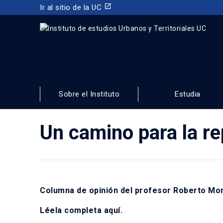
launch
Ir al sitio de la UC
INSTITUTO DE ESTUDIOS URBANOS
Y TERRITORIALES
Sobre el Instituto
Estudia
FACULTAD DE ARQUITECTURA, DISEÑO Y ESTUDIOS URBA
Un camino para la r
Columna de opinión del profesor Roberto Mor
Léela completa
aquí
.