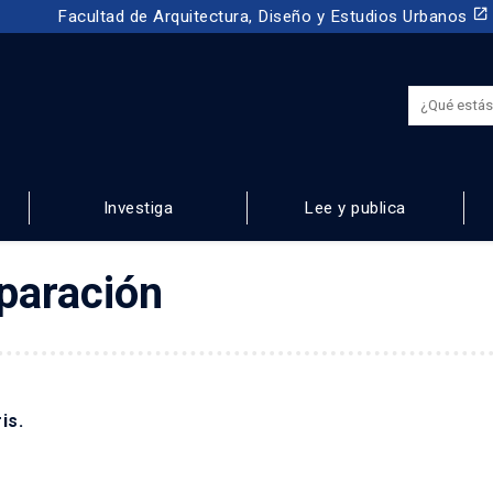
launch
Facultad de Arquitectura, Diseño y Estudios Urbanos
Investiga
Lee y publica
NOS
eparación
is.