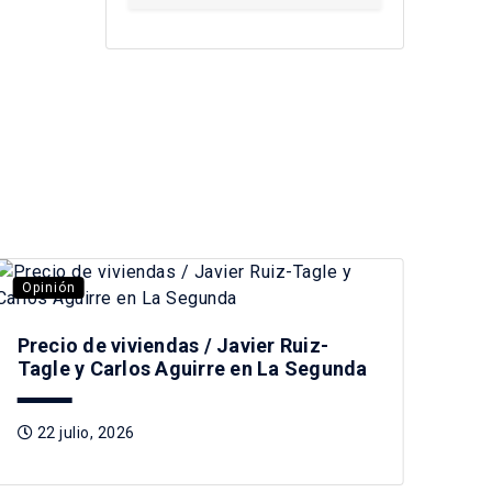
Opinión
Opi
Precio de viviendas / Javier Ruiz-
Des
Tagle y Carlos Aguirre en La Segunda
no 
22 julio, 2026
1