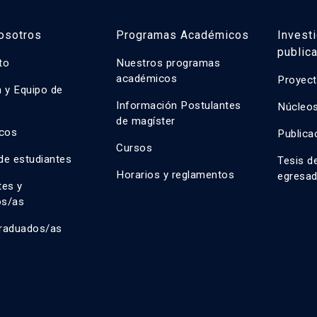
osotros
Programas Académicos
Invest
public
uto
Nuestros programas
académicos
Proyect
n y Equipo de
n
Información Postulantes
Núcleos
de magíster
cos
Publica
Cursos
de estudiantes
Tesis d
Horarios y reglamentos
egresa
tes y
os/as
raduados/as