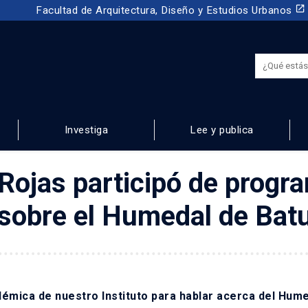
launch
Facultad de Arquitectura, Diseño y Estudios Urbanos
Investiga
Lee y publica
NOS
Rojas participó de progr
 sobre el Humedal de Bat
démica de nuestro Instituto para hablar acerca del Hum