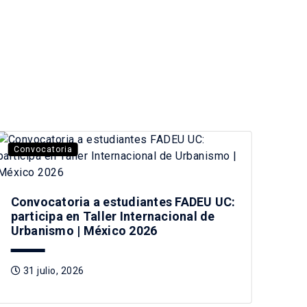
Convocatoria
La 
Convocatoria a estudiantes FADEU UC:
Vis
participa en Taller Internacional de
car
Urbanismo | México 2026
Chi
31 julio, 2026
3