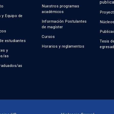
public
uto
Nuestros programas
académicos
Proyect
n y Equipo de
n
Información Postulantes
Núcleos
de magíster
cos
Publica
Cursos
de estudiantes
Tesis d
Horarios y reglamentos
egresa
tes y
os/as
raduados/as