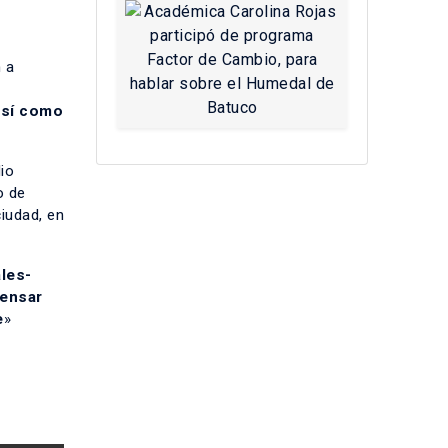
n a
 así como
io
o de
iudad, en
les-
pensar
e
»