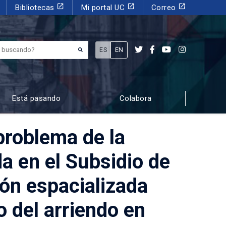
launch
launch
launch
Bibliotecas
Mi portal UC
Correo
¿Qué estás buscando?
ES
EN
Está pasando
Colabora
problema de la
a en el Subsidio de
ión espacializada
 del arriendo en