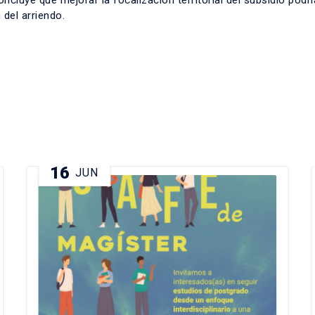
ncluye que mejorar la focalización territorial del subsidio podrí
 del arriendo.
16
JUN