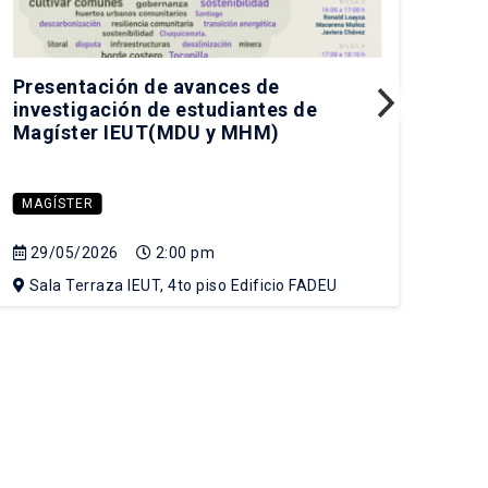
Presentación de avances de
Pre
investigación de estudiantes de
IEU
Magíster IEUT(MDU y MHM)
MAGÍSTER
MA
29/05/2026
2:00 pm
05
Sala Terraza IEUT, 4to piso Edificio FADEU
Sa