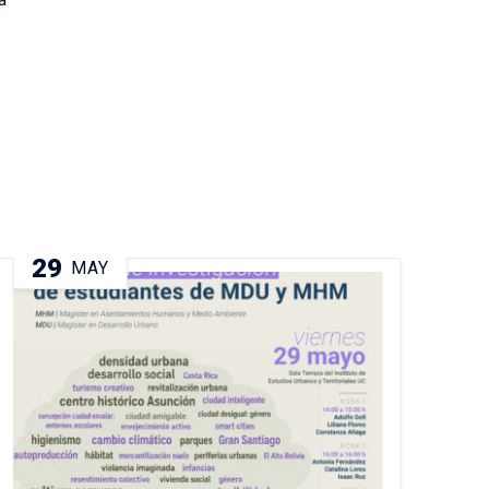
a
29
0
MAY