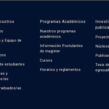
osotros
Programas Académicos
Invest
public
uto
Nuestros programas
académicos
Proyect
n y Equipo de
n
Información Postulantes
Núcleos
de magíster
cos
Publica
Cursos
de estudiantes
Tesis d
Horarios y reglamentos
egresa
tes y
os/as
raduados/as