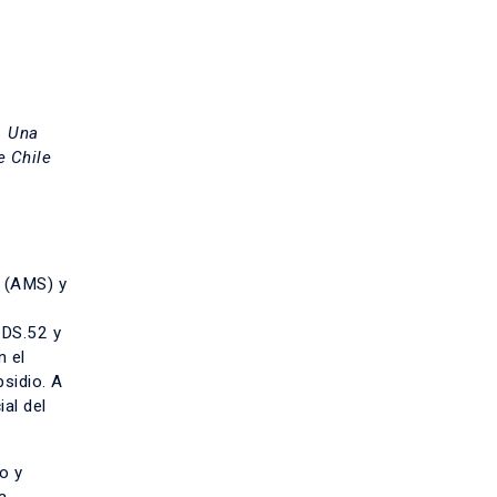
. Una
e Chile
o (AMS) y
 DS.52 y
n el
sidio. A
al del
o y