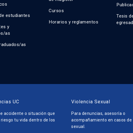
cos
Publica
Cursos
de estudiantes
Tesis d
Horarios y reglamentos
egresa
tes y
os/as
raduados/as
ncias UC
Violencia Sexual
e accidente o situación que
Para denuncias, asesoría o
riesgo tu vida dentro de los
acompañamiento en casos de v
sexual.