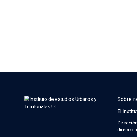
Sobre n
El Instit
Direcció
direcció