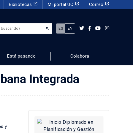
launch
launch
launch
Bibliotecas
Mi portal UC
Correo
¿Qué estás buscando?
ES
EN
Está pasando
Colabora
rbana Integrada
es y