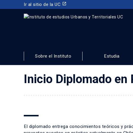
launch
Ir al sitio de la UC
INSTITUTO DE ESTUDIOS URBANOS
Y TERRITORIALES
Sobre el Instituto
Estudia
FACULTAD DE ARQUITECTURA, DISEÑO Y ESTUDIOS URBA
Inicio Diplomado en 
El diplomado entrega conocimientos teóricos y práct