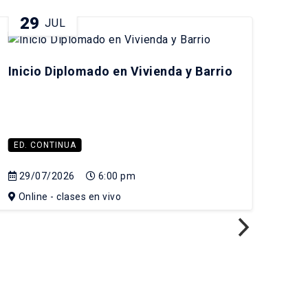
29
0
JUL
Inicio Diplomado en Vivienda y Barrio
Ini
amb
ED. CONTINUA
ED.
29/07/2026
6:00 pm
08
Online - clases en vivo
On