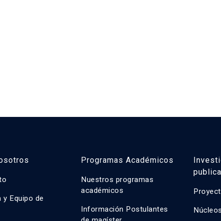
osotros
Programas Académicos
Invest
public
uto
Nuestros programas
académicos
Proyect
n y Equipo de
n
Información Postulantes
Núcleos
de magíster