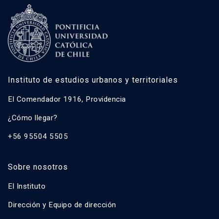
José Rosas Vera
Francisco Sabatini Downey
Gonzalo Salazar Preece
Javier Ruiz-Tagle Venero
Instituto de estudios urbanos y territoriales
Caroline Stamm
Ricardo Truffello Robledo
El Comendador 1916, Providencia
Magdalena Vicuña Del Río
¿Cómo llegar?
+56 95504 5505
Sobre nosotros
El Instituto
Dirección y Equipo de dirección