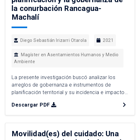
la conurbación Rancagua-
Machalí
Diego Sebastián Irizarri Otarola
2021
Magíster en Asentamientos Humanos y Medio
Ambiente
La presente investigación buscó analizar los
arreglos de gobernanza e instrumentos de
planificación territorial y su incidencia e impacto
en la configuración socioterritorial de los
Descargar PDF
espacios suburbanos de la conurbación de
Rancagua-Machalí, complejo urbano que se
configura como un área metropolitana incipiente
en el sistema urbano nacional. A partir de una
Movilidad(es) del cuidado: Una
metodología mixta, se indagó […]