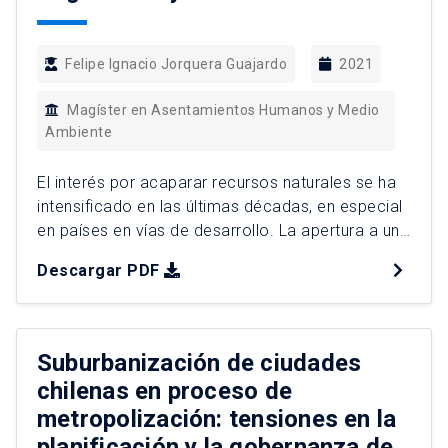
Felipe Ignacio Jorquera Guajardo
2021
Magíster en Asentamientos Humanos y Medio
Ambiente
El interés por acaparar recursos naturales se ha
intensificado en las últimas décadas, en especial
en países en vías de desarrollo. La apertura a un
sistema económico capital-global, el libre
Descargar PDF
mercado y el crecimiento de inversiones
extranjeras han extrapolado los procesos de
acaparamiento y privatización de la naturaleza.
Con el cambio a una ideología neoliberal […]
Suburbanización de ciudades
chilenas en proceso de
metropolización: tensiones en la
planificación y la gobernanza de