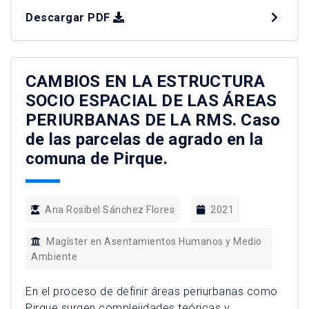
políticas públicas de las naciones. En Chile,
Descargar PDF
Estado Unitario, las decisiones gubernamentales
son centralizadas y están a cargo del gobierno
nacional sin el compartimiento de
responsabilidades con otros niveles de gobierno.
CAMBIOS EN LA ESTRUCTURA
En […]
SOCIO ESPACIAL DE LAS ÁREAS
PERIURBANAS DE LA RMS. Caso
de las parcelas de agrado en la
comuna de Pirque.
Ana Rosibel Sánchez Flores
2021
Magíster en Asentamientos Humanos y Medio
Ambiente
En el proceso de definir áreas periurbanas como
Pirque surgen complejidades teóricas y