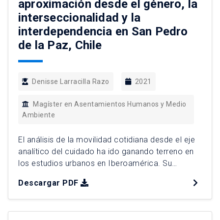
aproximación desde el género, la
interseccionalidad y la
interdependencia en San Pedro
de la Paz, Chile
Denisse Larracilla Razo
2021
Magíster en Asentamientos Humanos y Medio
Ambiente
El análisis de la movilidad cotidiana desde el eje
analítico del cuidado ha ido ganando terreno en
los estudios urbanos en Iberoamérica. Su
conceptualización ha permitido visibilizar cómo
Descargar PDF
las desigualdades de género en la carga desigual
de trabajo no remunerado para el sostenimiento
de la vida se expresan en formas diferenciadas