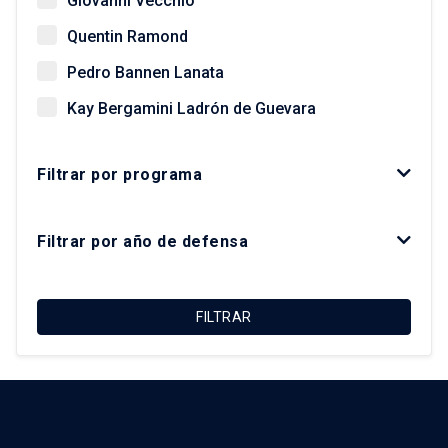
Giovanni Vecchio
Quentin Ramond
Pedro Bannen Lanata
Kay Bergamini Ladrón de Guevara
Paz Concha Méndez
Filtrar por programa
Óscar Figueroa Monsalve
Luis Fuentes Arce
Filtrar por año de defensa
Macarena Ibarra Alonso
Felipe Link Lazo
FILTRAR
Christian Matus Madrid
Roberto Moris Iturrieta
Arturo Orellana Ossandón
Carolina Rojas Quezada