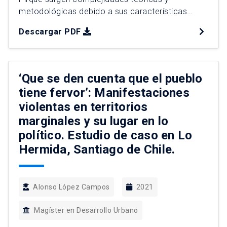
metodológicas debido a sus características
inherentes asociadas a lo rural y lo urbano, por tal
Descargar PDF
motivo, para la conceptualización del fenómeno
de la periurbanización fue preciso considerar un
enfoque desde la dialéctica espacial-social. Lo
que llevó a comprender su estructura
‘Que se den cuenta que el pueblo
socioespacial a […]
tiene fervor’: Manifestaciones
violentas en territorios
marginales y su lugar en lo
político. Estudio de caso en Lo
Hermida, Santiago de Chile.
Alonso López Campos
2021
Magíster en Desarrollo Urbano