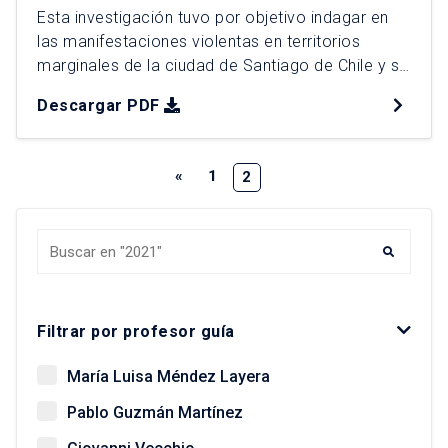
Esta investigación tuvo por objetivo indagar en
las manifestaciones violentas en territorios
marginales de la ciudad de Santiago de Chile y su
vinculación con la dimensión de lo político en
Descargar PDF
términos territoriales. En particular, se trató de un
estudio de caso de la Población Lo Hermida,
ubicada en la comuna de Peñalolén, donde se
«
1
2
buscó […]
Buscar tesis y egresados
Filtrar por profesor guía
María Luisa Méndez Layera
Pablo Guzmán Martínez