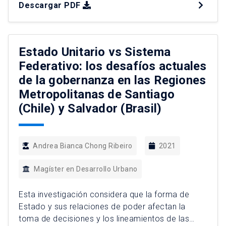
Descargar PDF
estudio, la denominada Villa Frei, conjunto
residencial ubicado en la comuna de Ñuñoa. Se
buscará medir el efecto de un tipo de estas
posibles implementaciones – las que constan de
Estado Unitario vs Sistema
[…]
Federativo: los desafíos actuales
de la gobernanza en las Regiones
Metropolitanas de Santiago
(Chile) y Salvador (Brasil)
Andrea Bianca Chong Ribeiro
2021
Magíster en Desarrollo Urbano
Esta investigación considera que la forma de
Estado y sus relaciones de poder afectan la
toma de decisiones y los lineamientos de las