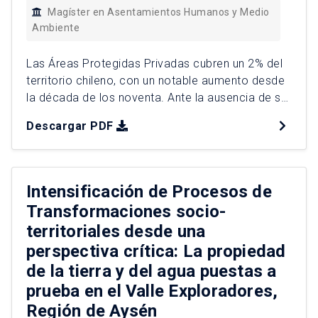
Magíster en Asentamientos Humanos y Medio
Ambiente
Las Áreas Protegidas Privadas cubren un 2% del
territorio chileno, con un notable aumento desde
la década de los noventa. Ante la ausencia de su
reconocimiento oficial, no existen leyes que
Descargar PDF
normen su gestión ni efectividad en la
conservación de la biodiversidad. Esta
investigación toma como casos de estudio tres
Áreas Protegidas Privadas en la […]
Intensificación de Procesos de
Transformaciones socio-
territoriales desde una
perspectiva crítica: La propiedad
de la tierra y del agua puestas a
prueba en el Valle Exploradores,
Región de Aysén