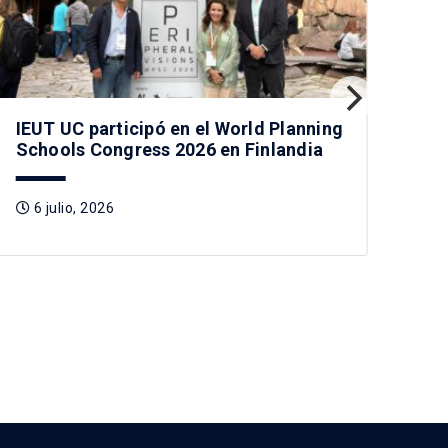
IEUT UC participó en el World Planning
Ac
Schools Congress 2026 en Finlandia
enc
sos
6 julio, 2026
5