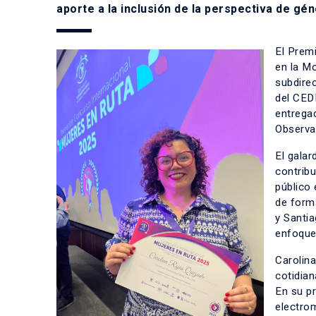
aporte a la inclusión de la perspectiva de gén
El Prem
en la Mo
subdirec
del CEDE
entregad
Observa
El galar
contribu
público
de form
y Santi
enfoque
Carolina
cotidian
En su pr
electro