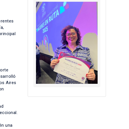
erentes
a,
rincipal
porte
sarrolló
os Aires
on
ad
eccional.
én una