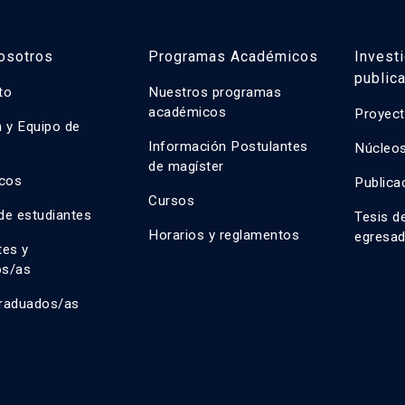
osotros
Programas Académicos
Invest
public
uto
Nuestros programas
académicos
Proyect
n y Equipo de
n
Información Postulantes
Núcleos
de magíster
cos
Publica
Cursos
de estudiantes
Tesis d
Horarios y reglamentos
egresa
tes y
os/as
raduados/as