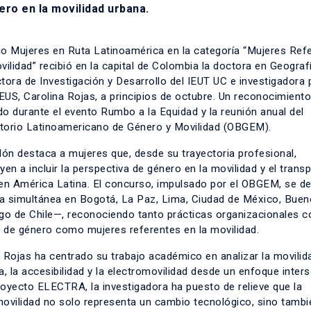
ero en la movilidad urbana.
io Mujeres en Ruta Latinoamérica en la categoría “Mujeres Ref
vilidad” recibió en la capital de Colombia la doctora en Geografí
tora de Investigación y Desarrollo del IEUT UC e investigadora p
US, Carolina Rojas, a principios de octubre. Un reconocimiento
o durante el evento Rumbo a la Equidad y la reunión anual del
torio Latinoamericano de Género y Movilidad (OBGEM).
dón destaca a mujeres que, desde su trayectoria profesional,
yen a incluir la perspectiva de género en la movilidad y el trans
 en América Latina. El concurso, impulsado por el OBGEM, se de
a simultánea en Bogotá, La Paz, Lima, Ciudad de México, Buen
ago de Chile—, reconociendo tanto prácticas organizacionales c
 de género como mujeres referentes en la movilidad.
 Rojas ha centrado su trabajo académico en analizar la movilid
a, la accesibilidad y la electromovilidad desde un enfoque inters
oyecto ELECTRA, la investigadora ha puesto de relieve que la
movilidad no solo representa un cambio tecnológico, sino tambi