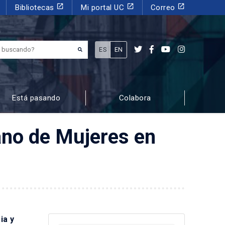
launch
launch
launch
Bibliotecas
Mi portal UC
Correo
¿Qué estás buscando?
ES
EN
Está pasando
Colabora
ano de Mujeres en
ia y