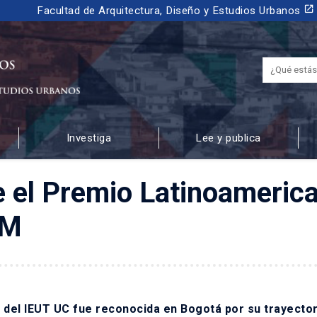
launch
Facultad de Arquitectura, Diseño y Estudios Urbanos
Investiga
Lee y publica
 URBANOS
be el Premio Latinoameric
EM
o del IEUT UC fue reconocida en Bogotá por su trayector