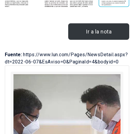
Ir a la nota
Fuente:
https://www.lun.com/Pages/NewsDetail.aspx?
dt=2022-06-07&EsAviso=0&PaginaId=4&bodyid=0