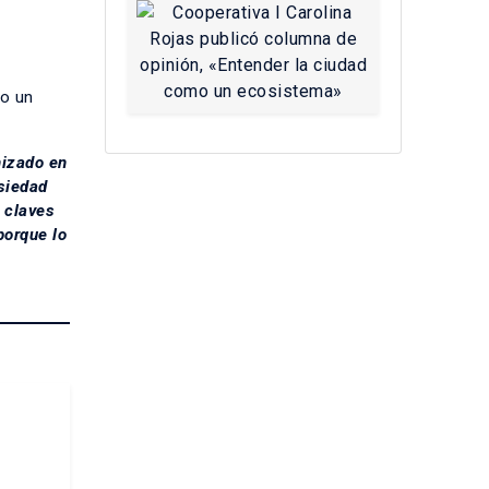
mo un
nizado en
nsiedad
 claves
porque lo