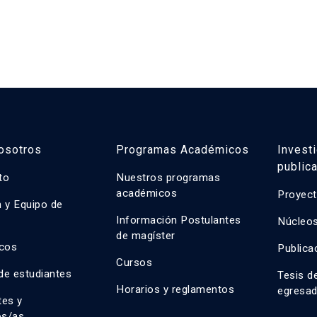
osotros
Programas Académicos
Invest
public
uto
Nuestros programas
académicos
Proyect
n y Equipo de
n
Información Postulantes
Núcleos
de magíster
cos
Publica
Cursos
de estudiantes
Tesis d
Horarios y reglamentos
egresa
tes y
os/as