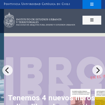
Inicio
Pontificia Universidad Católica de Chile
INSTITUTO DE ESTUDIOS URBANOS
Y TERRITORIALES
FACULTAD DE ARQUITECTURA, DISEÑO Y ESTUDIOS URBANOS
Tenemos 4 nuevos libros