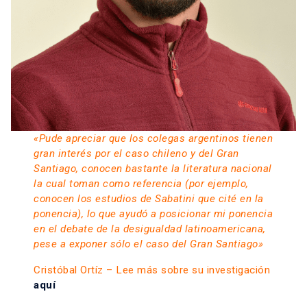
«Pude apreciar que los colegas argentinos tienen
gran interés por el caso chileno y del Gran
Santiago, conocen bastante la literatura nacional
la cual toman como referencia (por ejemplo,
conocen los estudios de Sabatini que cité en la
ponencia), lo que ayudó a posicionar mi ponencia
en el debate de la desigualdad latinoamericana,
pese a exponer sólo el caso del Gran Santiago»
Cristóbal Ortíz – Lee más sobre su investigación
aquí