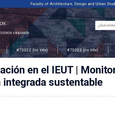
Faculty of Architecture, Design and Urban Stu
#73022 (no title)
#75222 (no title)
 URBANOS
ación en el IEUT | Monit
n integrada sustentable