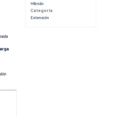
Híbrido
Categoría
Extensión
orada
carga
alón