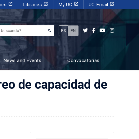
launch
launch
launch
launch
dies
Libraries
My UC
UC Email
¿Qué estás buscando?
ES
EN
News and Events
Convocatorias
oreo de capacidad de