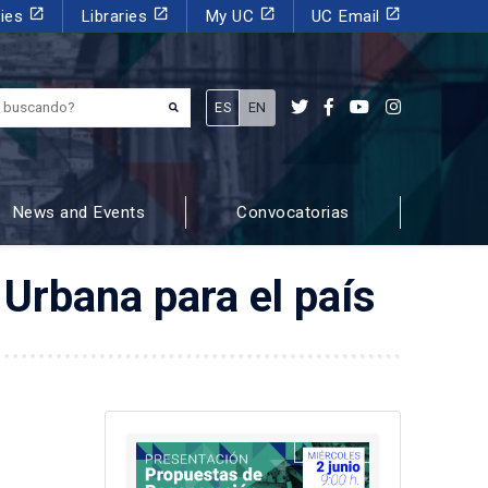
launch
launch
launch
launch
dies
Libraries
My UC
UC Email
¿Qué estás buscando?
ES
EN
News and Events
Convocatorias
Urbana para el país