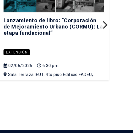
Lanzamiento de libro: “Corporación
¿Cu
de Mejoramiento Urbano (CORMU): La
mod
etapa fundacional”
EXTENSIÓN
EX
02/06/2026
6:30 pm
15
Sala Terraza IEUT, 4to piso Edificio FADEU,
Sa
Campus Lo Contador UC