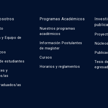
osotros
Programas Académicos
Invest
public
uto
Nuestros programas
académicos
Proyect
n y Equipo de
n
Información Postulantes
Núcleos
de magíster
cos
Publica
Cursos
de estudiantes
Tesis d
Horarios y reglamentos
egresa
tes y
os/as
raduados/as