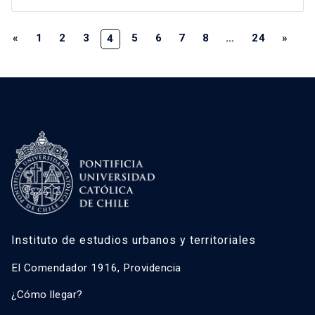
«
1
2
3
5
6
7
8
…
24
»
4
Instituto de estudios urbanos y territoriales
El Comendador 1916, Providencia
¿Cómo llegar?