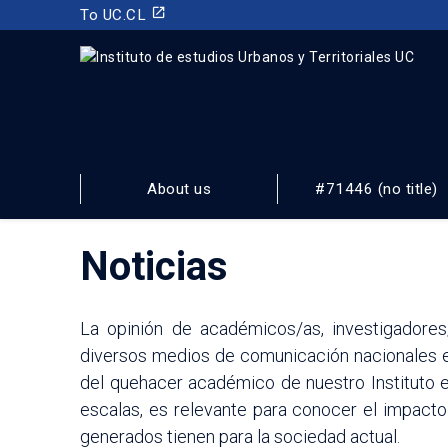
launch
To UC.CL
INSTITUTO DE ESTUDIOS URBANOS
Y TERRITORIALES
About us
#71446 (no title)
FACULTAD DE ARQUITECTURA, DISEÑO Y ESTUDIOS URBA
Noticias
La opinión de académicos/as, investigadores
diversos medios de comunicación nacionales e 
del quehacer académico de nuestro Instituto en
escalas, es relevante para conocer el impacto
generados tienen para la sociedad actual.