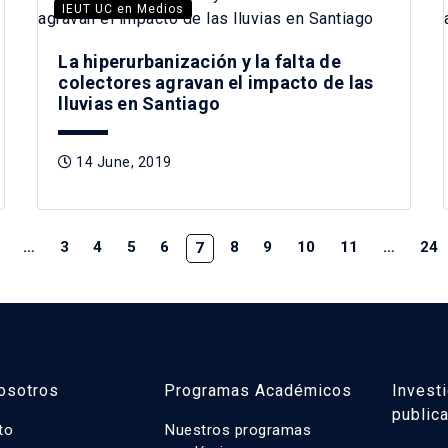
IEUT UC en Medios
La hiperurbanización y la falta de
colectores agravan el impacto de las
lluvias en Santiago
14 June, 2019
…
3
4
5
6
8
9
10
11
…
24
7
osotros
Programas Académicos
Invest
public
uto
Nuestros programas