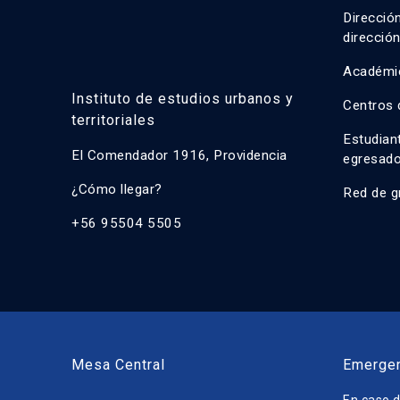
Direcció
direcció
Académi
Instituto de estudios urbanos y
Centros 
territoriales
Estudian
El Comendador 1916, Providencia
egresad
¿Cómo llegar?
Red de g
+56 95504 5505
Mesa Central
Emerge