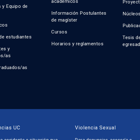
académicos
Proyect
n y Equipo de
n
Información Postulantes
Núcleos
de magíster
cos
Publica
Cursos
de estudiantes
Tesis d
Horarios y reglamentos
egresa
tes y
os/as
raduados/as
ncias UC
Violencia Sexual