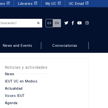
launch
launch
launch
launch
dies
Libraries
My UC
UC Email
¿Qué estás buscando?
ES
EN
News and Events
Convocatorias
Noticias y actividades:
News
IEUT UC en Medios
Actualidad
Voces IEUT
Agenda