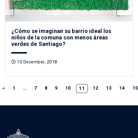
¿Cómo se imaginan su barrio ideal los
niños de la comuna con menos áreas
verdes de Santiago?
10 December, 2018
«
1
…
7
8
9
10
12
13
14
1
11