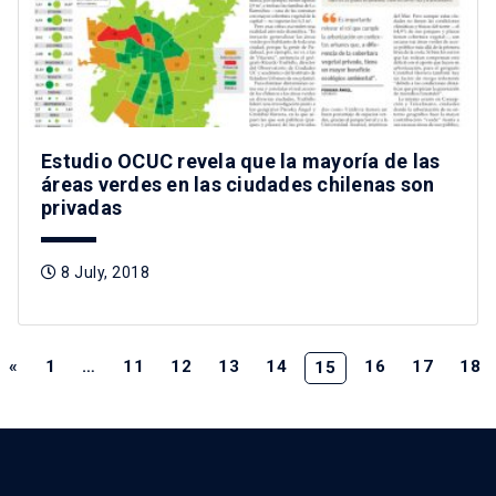
Estudio OCUC revela que la mayoría de las
áreas verdes en las ciudades chilenas son
privadas
8 July, 2018
«
1
…
11
12
13
14
16
17
18
15