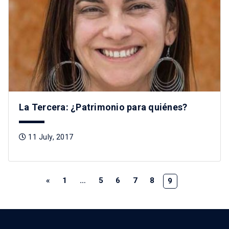
La Tercera: ¿Patrimonio para quiénes?
11 July, 2017
«
1
…
5
6
7
8
9