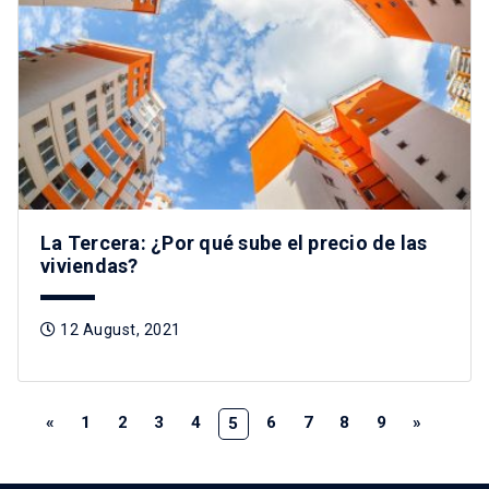
La Tercera: ¿Por qué sube el precio de las
viviendas?
12 August, 2021
«
1
2
3
4
6
7
8
9
»
5