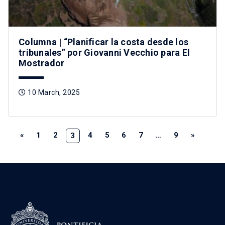
Columna | “Planificar la costa desde los
tribunales” por Giovanni Vecchio para El
Mostrador
10 March, 2025
«
1
2
4
5
6
7
…
9
»
3