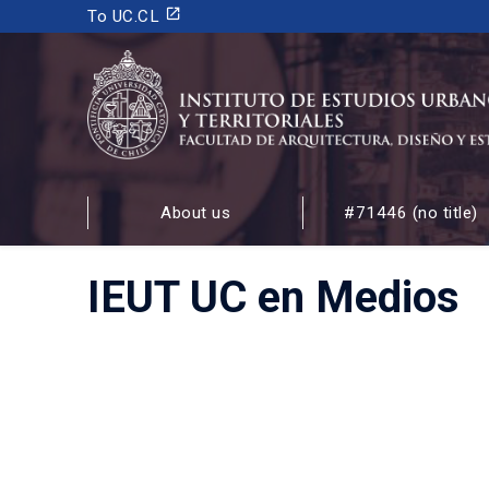
launch
To UC.CL
INSTITUTO DE ESTUDIOS URBANOS
Y TERRITORIALES
About us
#71446 (no title)
FACULTAD DE ARQUITECTURA, DISEÑO Y ESTUDIOS
IEUT UC en Medios