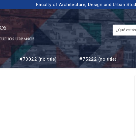
Faculty of Architecture, Design and Urban Stu
#73022 (no title)
#75222 (no title)
 URBANOS