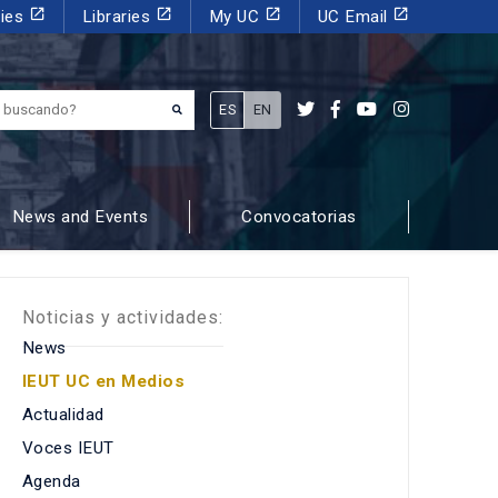
launch
launch
launch
launch
dies
Libraries
My UC
UC Email
¿Qué estás buscando?
ES
EN
News and Events
Convocatorias
Noticias y actividades:
News
IEUT UC en Medios
Actualidad
Voces IEUT
Agenda